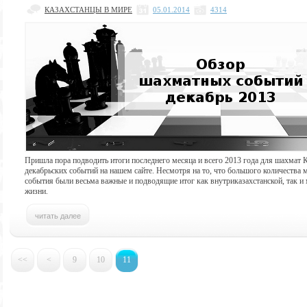
КАЗАХСТАНЦЫ В МИРЕ
05.01.2014
4314
Пришла пора подводить итоги последнего месяца и всего 2013 года для шахмат К
декабрьских событий на нашем сайте. Несмотря на то, что большого количества 
события были весьма важные и подводящие итог как внутриказахстанской, так 
жизни.
<<
<
9
10
11