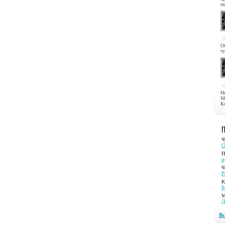
по
О
ту
Н
М
Ко
Ч
О
П
н
Ч
Р
K
М
M
Д
Вс