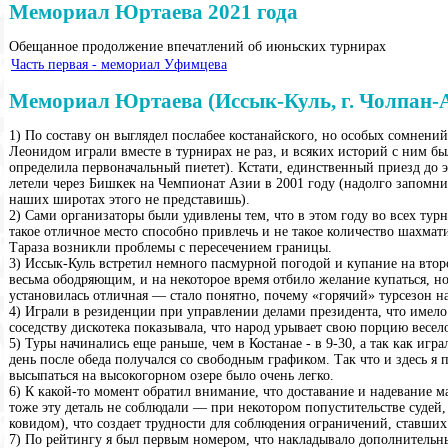
Мемориал Юртаева 2021 года
Обещанное продолжение впечатлений об июньских турнирах
Часть первая - мемориал Уфимцева
Мемориал Юртаева (Иссык-Куль, г. Чолпан-А
1) По составу он выглядел послабее костанайского, но особых сомнени
Леонидом играли вместе в турнирах не раз, и всяких историй с ним бы
определила первоначальный пиетет). Кстати, единственный приезд до э
летели через Бишкек на Чемпионат Азии в 2001 году (надолго запомнил
наших широтах этого не представишь).
2) Сами организаторы были удивлены тем, что в этом году во всех т
такое отличное место способно привлечь и не такое количество шахмат
Тараза возникли проблемы с пересечением границы.
3) Иссык-Куль встретил немного пасмурной погодой и купание на второ
весьма ободряющим, и на некоторое время отбило желание купаться, н
установилась отличная — стало понятно, почему «горячий» турсезон н
4) Играли в резиденции при управлении делами президента, что имел
соседству дискотека показывала, что народ урывает свою порцию весело
5) Туры начинались еще раньше, чем в Костанае - в 9-30, а так как игра
день после обеда получался со свободным графиком. Так что и здесь я 
высыпаться на высокогорном озере было очень легко.
6) К какой-то момент обратил внимание, что доставание и надевание 
тоже эту деталь не соблюдали — при некотором попустительстве судей,
ковидом), что создает трудности для соблюдения ограничений, ставш
7) По рейтингу я был первым номером, что накладывало дополнительны