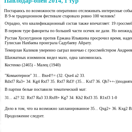
Павлодар-опен 2014, 1 тур
Постараюсь по возможности оперативно отслеживать интересные собы
В 9-м традиционном фестивале старовало ровно 100 человек!
Отрадно, что квалификационный состав также впечатляет: 19 гроссмей
В первом туре фавориты по большей части осечек не дали. Но неожи
Рустам Хуснутдинов против Ержана Ильяшева просрочил время, надеяс
Гулисхан Нахбаева проиграла Садубаеву Айрату.
Темирлан Каликов уверенно сыграл вничью с гроссмейстером Андре
Шахматных изюминок видел мало, одна запомнилась.
Костенко (2465) - Малец (1940)
"Комьютерное" 31... Bxe4!!= (
32. Qxe4 a2 33.
Rdxf7 Ra3+ 34. Kg4 Rxf7 35. Rxf7 Rd3! (35... Kxf7 36. Qb7++-))
поднять
В партии белые поставили тематический мат:
31... a2?
32. Rxf7 Ra3 33.
Rxf8+ Kg7 34. Kh2 Rxf3 35. R1xf3 1-0
Дело в том, что на возможно запланированное 35... Qxg2+ 36. Kxg2 B
Продолжение следует.