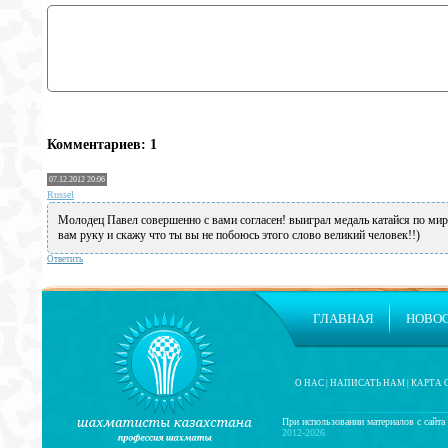
Комментариев: 1
07.12.2012 20:06
Russel
Молодец Павел совершенно с вами согласен! выиграл медаль катайся по мир
вам руку и скажу что ты вы не побоюсь этого слово великий человек!!)
Ответить
ГЛАВНАЯ
НОВО
О НАС
|
НАПИСАТЬ НАМ
|
КАРТА 
При использовании материалов с сайта 
2012-2026