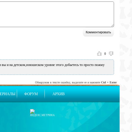
0
и вы и на детском,юношеском уровне этого добьетесь то просто пожму
Обнаружив в тексте ошибку, выделите ее и нажмите
Ctrl + Enter
ЕРИАЛЫ
ФОРУМ
АРХИВ