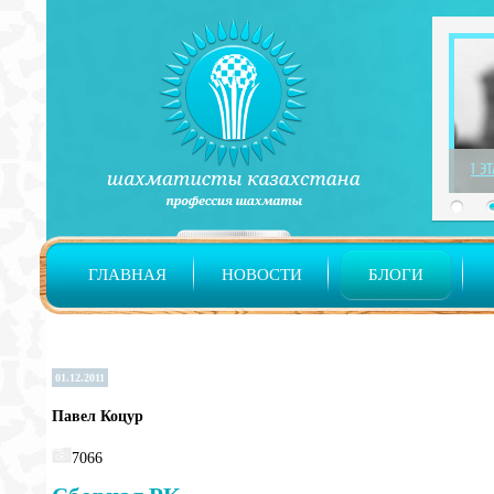
1 Э
ГЛАВНАЯ
НОВОСТИ
БЛОГИ
01.12.2011
Павел Коцур
7066