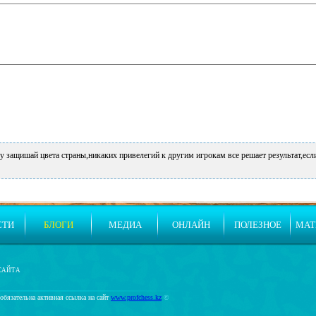
у защишай цвета страны,никаких привелегий к другим игрокам все решает результат,есл
СТИ
БЛОГИ
МЕДИА
ОНЛАЙН
ПОЛЕЗНОЕ
МАТ
САЙТА
обязательна активная ссылка на сайт
www.profchess.kz
©