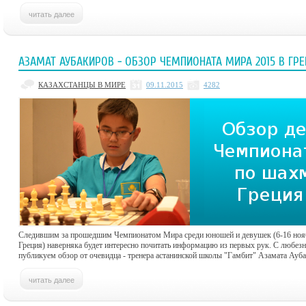
АЗАМАТ АУБАКИРОВ - ОБЗОР ЧЕМПИОНАТА МИРА 2015 В ГР
КАЗАХСТАНЦЫ В МИРЕ
09.11.2015
4282
Следившим за прошедшим Чемпионатом Мира среди юношей и девушек (6-16 нояб
Греция) наверняка будет интересно почитать информацию из первых рук. С любезн
публикуем обзор от очевидца - тренера астанинской школы "Гамбит" Азамата Ауба