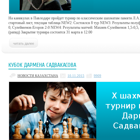
На каникулах в Павлодаре пройдет турнир по классическим шахматам памяти Л.
стартовый лист, текущая таблица NEW2: Состоялся 8 тур NEW3: Результаты полу
0, Сулейменов-Егоров 2-0 NEW4: Результаты матчей: Махнев-Сулейменов 1,5-0,5, 
(рапид) Закрытие турнира состоится 31 марта в 12.00
КУБОК ДАРМЕНА САДВАКАСОВА
НОВОСТИ КАЗАХСТАНА
10.11.2015
9909