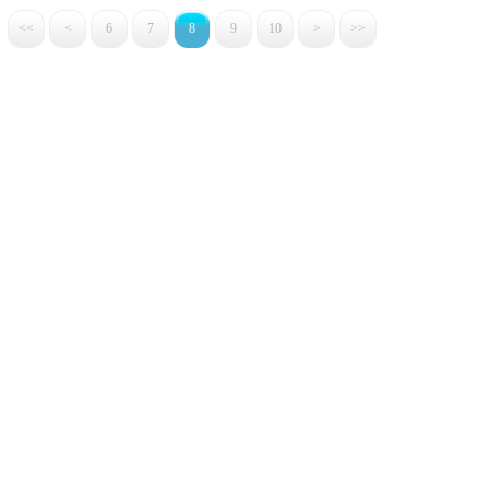
<<
<
6
7
8
9
10
>
>>