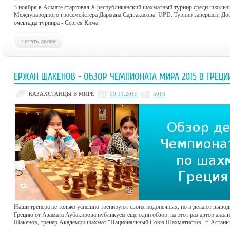
3 ноября в Алмате стартовал X республиканский шахматный турнир среди школьн
Международного гроссмейстера Дармана Садвакасова. UPD: Турнир завершен. До
очевидца турнира - Сергея Кима.
ЕРЖАН ШАКЕНОВ - ОБЗОР ЧЕМПИОНАТА МИРА 2015 В ГРЕЦИ
КАЗАХСТАНЦЫ В МИРЕ
09.11.2015
5016
Наши тренера не только успешно тренируют своих подопечных, но и делают вывод
Грецию от Азамата Аубакирова публикуем еще один обзор: на этот раз автор анали
Шакенов, тренер Академии шахмат "Национальный Союз Шахматистов" г. Астаны