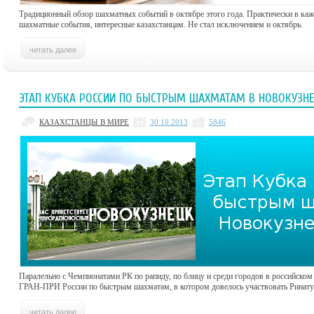
Традиционный обзор шахматных событий в октябре этого года. Практически в ка
шахматные события, интересные казахстанцам. Не стал исключением и октябрь.
ЭТАП КУБКА РОССИИ ПО БЫСТРЫМ ШАХМАТАМ В НОВОКУЗН
КАЗАХСТАНЦЫ В МИРЕ
30.10.2013
5846
Паралельно с Чемпионатами РК по рапиду, по блицу и среди городов в российско
ГРАН-ПРИ России по быстрым шахматам, в котором довелось участвовать Ринату