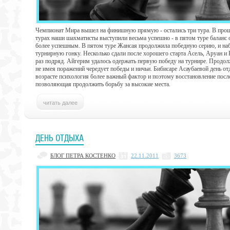
Чемпионат Мира вышел на финишную прямую - остались три тура. В про
турах наши шахматисты выступили весьма успешно - в пятом туре баланс о
более успешным. В пятом туре Жансая продолжила победную серию, и наб
турнирную гонку. Несколько сдали после хорошего старта Асель, Аруан и Р
раз подряд. Айгерим удалось одержать первую победу на турнире. Продол
не имея поражений чередует победы и ничьи. Бибисаре Асаубаевой день от
возрасте психология более важный фактор и поэтому восстановление после
позволяющая продолжить борьбу за высокие места.
ДЕНЬ ОТДЫХА
БЛОГ ПЕТРА КОСТЕНКО
22.11.2011
3673