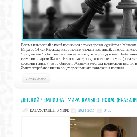
Весьма интересный случай произошел с точки зрения судейства с Жанато
Мира до 14 лет. Расскажу как участник сначала косвенный, а потом и непо
"предбаннике" я был позван главой нашей делегации Даулетом Шаубанович
ситуации в партии Жаната. В тот момент, когда я подошел - судья (предста
соседний турнир) что-то обьяснял Жанату, а он стоял возле своей партии, 
Жанат потребовал ничью ввиду троекратного повторения позиции.
ДЕТСКИЙ ЧЕМПИОНАТ МИРА, КАЛЬДЕС НОВАС (БРАЗИЛИ
КАЗАХСТАНЦЫ В МИРЕ
26.11.2011
3485