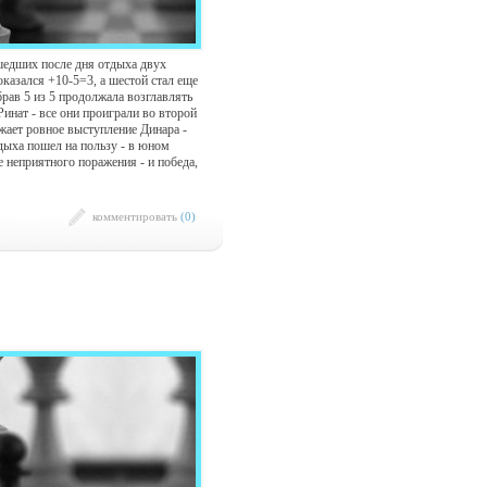
шедших после дня отдыха двух
казался +10-5=3, а шестой стал еще
рав 5 из 5 продолжала возглавлять
инат - все они проиграли во второй
жает ровное выступление Динара -
дыха пошел на пользу - в юном
 неприятного поражения - и победа,
комментировать
(0)