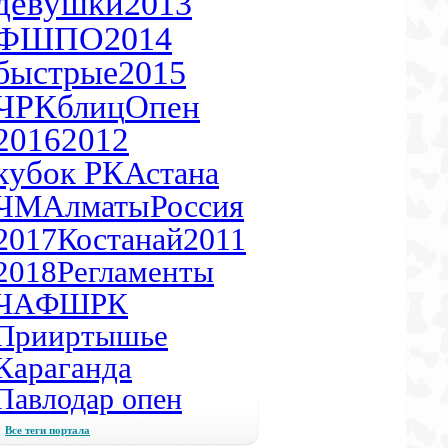
девушки
2013
ФШПО
2014
быстрые
2015
ЧРК
блиц
Опен
2016
2012
кубок РК
Астана
ЧМ
Алматы
Россия
2017
Костанай
2011
2018
Регламенты
ЧА
ФШРК
Прииртышье
Караганда
Павлодар опен
Все теги портала