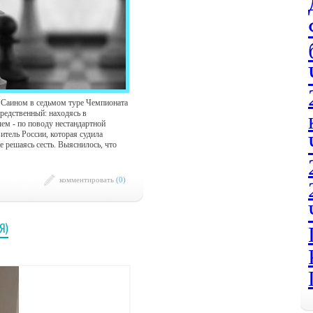
м Саином в седьмом туре Чемпионата
средственный: находясь в
ем - по поводу нестандартной
витель России, которая судила
не решаясь сесть. Выяснилось, что
комментировать
(0)
Я)