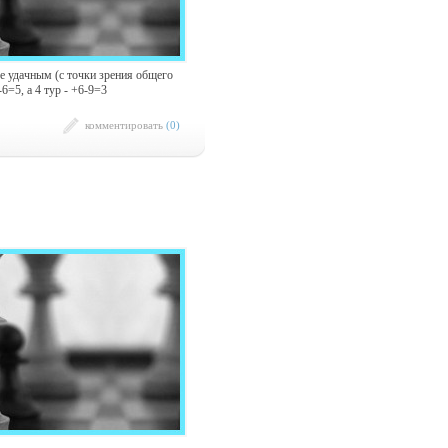
е удачным (с точки зрения общего
6=5, а 4 тур - +6-9=3
комментировать
(0)