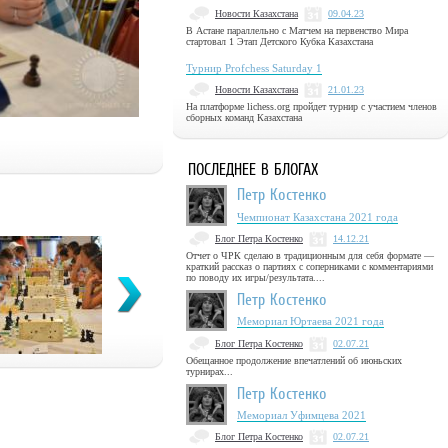
Новости Казахстана
09.04.23
В Астане параллельно с Матчем на первенство Мира
стартовал 1 Этап Детского Кубка Казахстана
Турнир Profchess Saturday 1
Новости Казахстана
21.01.23
На платформе lichess.org пройдет турнир с участием членов
сборных команд Казахстана
ПОСЛЕДНЕЕ В БЛОГАХ
Петр Костенко
Чемпионат Казахстана 2021 года
Блог Петра Костенко
14.12.21
Отчет о ЧРК сделаю в традиционным для себя формате —
краткий рассказ о партиях с соперниками с комментариями
по поводу их игры/результата....
Петр Костенко
Мемориал Юртаева 2021 года
Блог Петра Костенко
02.07.21
Обещанное продолжение впечатлений об июньских
турнирах...
Петр Костенко
Мемориал Уфимцева 2021
Блог Петра Костенко
02.07.21