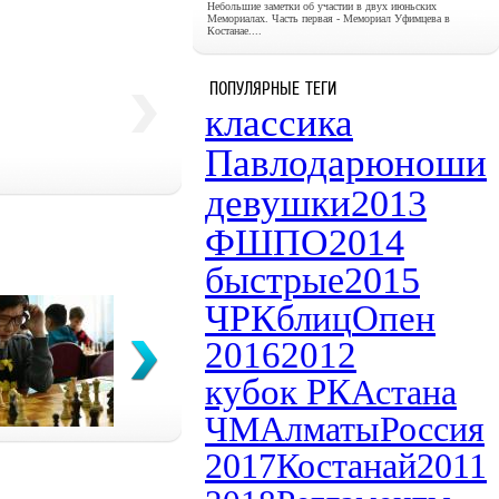
Небольшие заметки об участии в двух июньских
Мемориалах. Часть первая - Мемориал Уфимцева в
Костанае....
ПОПУЛЯРНЫЕ ТЕГИ
классика
Павлодар
юноши
девушки
2013
ФШПО
2014
быстрые
2015
ЧРК
блиц
Опен
2016
2012
кубок РК
Астана
ЧМ
Алматы
Россия
2017
Костанай
2011