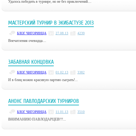
Удалось победить в турнире, но не без приключений....
МАСТЕРСКИЙ ТУРНИР В ЭКИБАСТУЗЕ 2013
БЛОГ ЧИГОРИНЦА
27.08.13
4239
Впечатления очевидца....
ЗАБАВНАЯ КОНЦОВКА
БЛОГ ЧИГОРИНЦА
01.02.13
3382
И в блиц можно красивую партию сыграть!...
АНОНС ПАВЛОДАРСКИХ ТУРНИРОВ
БЛОГ ЧИГОРИНЦА
11.01.13
3510
ВНИМАНИЮ ПАВЛОДАРЦЕВ!!!...