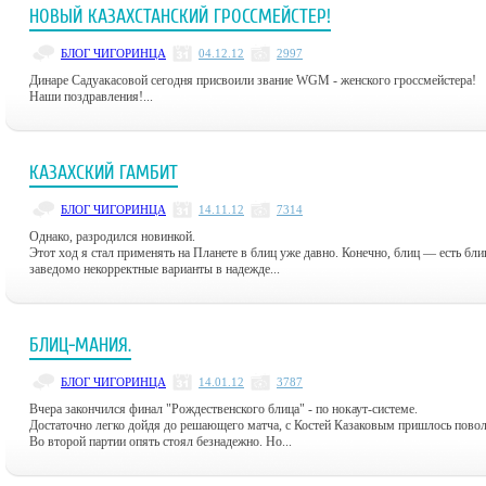
НОВЫЙ КАЗАХСТАНСКИЙ ГРОССМЕЙСТЕР!
БЛОГ ЧИГОРИНЦА
04.12.12
2997
Динаре Садуакасовой сегодня присвоили звание WGM - женского гроссмейстера!
Наши поздравления!...
КАЗАХСКИЙ ГАМБИТ
БЛОГ ЧИГОРИНЦА
14.11.12
7314
Однако, разродился новинкой.
Этот ход я стал применять на Планете в блиц уже давно. Конечно, блиц — есть бл
заведомо некорректные варианты в надежде...
БЛИЦ-МАНИЯ.
БЛОГ ЧИГОРИНЦА
14.01.12
3787
Вчера закончился финал "Рождественского блица" - по нокаут-системе.
Достаточно легко дойдя до решающего матча, с Костей Казаковым пришлось повол
Во второй партии опять стоял безнадежно. Но...