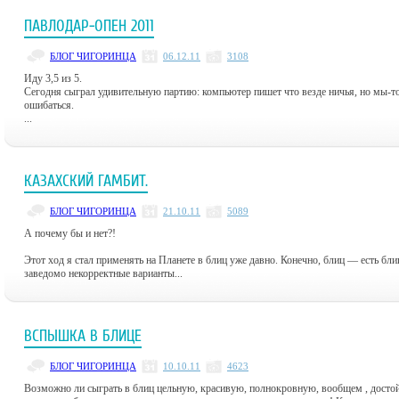
ПАВЛОДАР-ОПЕН 2011
БЛОГ ЧИГОРИНЦА
06.12.11
3108
Иду 3,5 из 5.
Сегодня сыграл удивительную партию: компьютер пишет что везде ничья, но мы-то
ошибаться.
...
КАЗАХСКИЙ ГАМБИТ.
БЛОГ ЧИГОРИНЦА
21.10.11
5089
А почему бы и нет?!
Этот ход я стал применять на Планете в блиц уже давно. Конечно, блиц — есть бл
заведомо некорректные варианты...
ВСПЫШКА В БЛИЦЕ
БЛОГ ЧИГОРИНЦА
10.10.11
4623
Возможно ли сыграть в блиц цельную, красивую, полнокровную, вообщем , дост