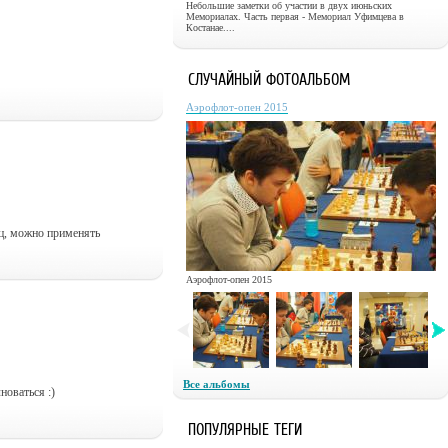
Небольшие заметки об участии в двух июньских
Мемориалах. Часть первая - Мемориал Уфимцева в
Костанае....
СЛУЧАЙНЫЙ ФОТОАЛЬБОМ
Аэрофлот-опен 2015
иц, можно применять
Аэрофлот-опен 2015
Все альбомы
новаться :)
ПОПУЛЯРНЫЕ ТЕГИ