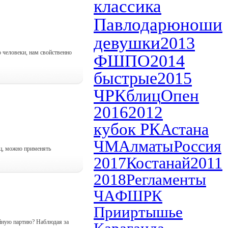
классика
Павлодар
юноши
девушки
2013
 человеки, нам свойственно
ФШПО
2014
быстрые
2015
ЧРК
блиц
Опен
2016
2012
кубок РК
Астана
ЧМ
Алматы
Россия
иц, можно применять
2017
Костанай
2011
2018
Регламенты
ЧА
ФШРК
Прииртышье
ойную партию? Наблюдая за