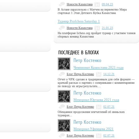
Новости Казахстана
09.04.23
В Астане параллельно с Матчем на первенство Мира
стартовал 1 Этап Детского Кубка Казахстана
Турнир Profchess Saturday 1
Новости Казахстана
21.01.23
На платформе lichess.org пройдет турнир с участием членов
сборных команд Казахстана
ПОСЛЕДНЕЕ В БЛОГАХ
Петр Костенко
Чемпионат Казахстана 2021 года
Блог Петра Костенко
14.12.21
Отчет о ЧРК сделаю в традиционным для себя формате —
краткий рассказ о партиях с соперниками с комментариями
по поводу их игры/результата....
Петр Костенко
Мемориал Юртаева 2021 года
Блог Петра Костенко
02.07.21
Обещанное продолжение впечатлений об июньских
турнирах...
Петр Костенко
Мемориал Уфимцева 2021
Блог Петра Костенко
02.07.21