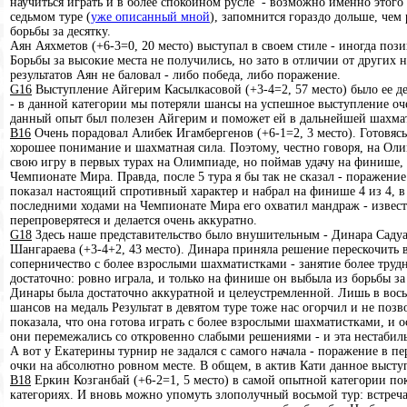
научиться играть и в более спокойном русле - возможно именно этого
седьмом туре (
уже описанный мной
), запомнится гораздо дольше, чем
борьбы за десятку.
Аян Аяхметов (+6-3=0, 20 место) выступал в своем стиле - иногда по
Борьбы за высокие места не получились, но зато в отличии от других
результатов Аян не баловал - либо победа, либо поражение.
G16
Выступление Айгерим Касылкасовой (+3-4=2, 57 место) было ее де
- в данной категории мы потеряли шансы на успешное выступление оче
данный опыт был полезен Айгерим и поможет ей в дальнейшей шахмат
B16
Очень порадовал Алибек Игамбергенов (+6-1=2, 3 место). Готовясь
хорошее понимание и шахматная сила. Поэтому, честно говоря, на Оли
свою игру в первых турах на Олимпиаде, но поймав удачу на финише,
Чемпионате Мира. Правда, после 5 тура я бы так не сказал - поражени
показал настоящий спротивный характер и набрал на финише 4 из 4, 
последними ходами на Чемпионате Мира его охватил мандраж - извест
перепроверятеся и делается очень аккуратно.
G18
Здесь наше представительство было внушительным - Динара Садуак
Шангараева (+3-4+2, 43 место). Динара приняла решение перескочить 
соперничество с более взрослыми шахматистками - занятие более трудн
достаточно: ровно играла, и только на финише он выбыла из борьбы за
Динары была достаточно аккуратной и целеустремленной. Лишь в вос
шансов на медаль Результат в девятом туре тоже нас огорчил и не позв
показала, что она готова играть с более взрослыми шахматистками, и
они перемежались со откровенно слабыми решениями - и эта нестабиль
А вот у Екатерины турнир не задался с самого начала - поражение в п
очки на абсолютно ровном месте. В общем, в актив Кати данное высту
B18
Еркин Козганбай (+6-2=1, 5 место) в самой опытной категории по
категориях. И вновь можно упомуть злополучный восьмой тур: встреч