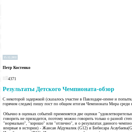
15.12.2011
Петр Костенко
4371
Результаты Детского Чемпионата-обзор
С некоторой задержкой (сказалось участие в Павлодаре-опене и попытк
горячим следам) пишу пост по общим итогам Чемпионата Мира среди ю
Обычно в оценках событий применяется две оценки "удовлетворительно
говорить не приходится, поэтому можно говорить только о разной степ
"нормально", "хорошо" или "отлично", и о результатах данного чемпио
впервые в истории) - Жансая Абдумалик (G12) и Бибисара Асаубаева(G8