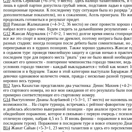
G10
Асель Серикбай (+6-3=0, 9 место). Здесь налицо талантливость, и
лишь в одной партии допустила грубый зевок, подставив ладью в оди
позиционные промахи. К последнему туру ситуация была из разряда "до
дополнительные показатели), но к сожалению, Асель проиграла. Но жиз
продолжать готовиться и результат придет.
B10
Рамазан Жалмаханов (+4-3=2, 36 место) не смог провести хорошо н
набрал всего одно очко. Будем следить за дальнейшими результатами -
G12
Жансая Абдумалик (+7-0=2, 1 место) долгое время имела стопроце
все же это спорт и конкуренты не дремлют, поэтому интрига была факт
разных стадиях: иногда позиции после дебюта были сомнительные, но 
переигрывая их в худших позициях. Также хорошо удавалось Жансае пр
в седьмом туре: проведя тяжелейшую защиту и сделав ничью в практич
последнем туре для первого места "рвать" уже не было явной необходим
снижает его ценности - повторение чемпионства гораздо тяжелее, вед
условиях гораздо тяжелее - каждый выкладывается с тобой как может. И
оптимизм и в будущем. Также в этой категории выступали Бауыржан Ар
девочки одинаковое количесто очков, правда с несколько разной турнир
неровно весь турнир.
B12
Здесь Казахстан представляло два участника: Денис Махнев (+4-2=
его стартового номера, но все мои ожидания от его результата были п
примерно соответствующее его стартовому номеру.
G14
Выступление Дианы Асаубаевой (+5-3=1, 17 место) не назовешь н
возможности... На старте турнира, встречаясь с рейтинг-фаворитом т
и добилась абсолютно выигранной позиции - при анализе просто не в
обиднейшее поражение, которое я связываю с первую очередь с психол
отличную серию, набрав 4,5 из 5. И вновь финиш - поражение в восьмо
последним туром). Поражение в последнем туре и вовсе откинуло Диан
B14
Жанат Сайын (+5-3=1, 23 место) талантлив и здесь его перспекти