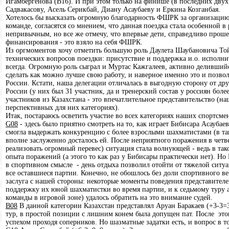
Игамбергенова (B16). И при этом только на финише (в последних двух 
Садвакасову, Асель Серикбай, Диану Асаубаеву и Еркина Козганбая.
Хотелось бы высказать огромную благодарность ФШРК за организацию 
команде, согласятся со мнением, что данная поездка стала особенной 
непривычным, но все же отмечу, что впервые дети, справедливо прош
финансирования - это взяло на себя ФШРК.
Из оргмоментов хочу отметить большую роль Даулета Шаубановича Той
технических вопросов поездки: присутствие и поддержка и.о. исполни
всегда. Огромную роль сыграл и Муртас Кажгалеев, активно деливш
сделать как можно лучше свою работу, и наверное именно это и позво
России. Кстати, наша делегации отличалась в выгодную сторону от дру
России (у них был 31 участник, да и тренерский состав у россиян более
участников из Казахстана - это впечатлительное представительство (н
перспективных для них категориях).
Итак, постараюсь осветить участие во всех категориях наших спортсме
G08
- здесь было приятно смотреть на то, как играет Бибисара Асаубаева
смогла выдержать конкуренцию с более взрослыми шахматистами (в так
вполне заслуженно досталось ей. После неприятного поражения в четв
реализовать огромный перевес) ситуация стала волнующей - ведь в так
опыта поражений (а этого то как раз у Бибисары практически нет). Но 
в спортивном смысле - день отдыха позволил отойти от тяжелой ситуац
все оставшиеся партии. Конечно, не обошлось без доли спортивного вез
заслуга с нашей стороны: некоторые моменты поведения представител
поддержку их юной шахматистки во время партии, и к седьмому туру
команды в игровой зоне) удалось обратить на это внимание судей.
B08
В данной категории Казахстан представлял Аруан Баракаев (+3-3=3
тур, в простой позиции с лишним конем была допущен пат. После этог
успехом проходя соперников. Но шазматные задатки есть, и вопрос в т