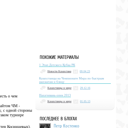
ПОХОЖИЕ МАТЕРИАЛЫ
1 Этап Детского Кубка РК
Новости Казахстана
09.04.23
Казахстанцы на Чемпионате Мира по быстрым
шахматам и блицу
Казахстанцы в мире
29.12.16
Нахичевань-опен 2013
есть о чем
Казахстанцы в мире
01.05.13
сайтом ЧМ -
, с одной стороны
таком турнире
ПОСЛЕДНЕЕ В БЛОГАХ
Петр Костенко
стер Косинцевых),