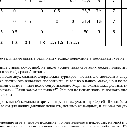
0
0.5
0.5
1
0.5
42,9
3
7
.5
0
1
0
0.5
35,7
2½
7
0
0.5
0
0
21,4
1½
7
.5
0.5
0
1
50
3
6
-2
1-3
3-1
1-3
2.5-1.5
1.5-2.5
еувеличения назвать отличным - только поражение в последнем туре не 
анице с авантюрностью), на таком уровне такая стратегия может привест
я просто "держать" позицию.
 после двух сильных февральских турниров - не хватало свежести и эне
е партии оканчивались последними не только в нашем матче, но и во вс
нными очками - чаще всего сопротивление Мадины оказывалась долгим, 
казать - "Блин комом не вышел!". Жансая не испытывала ненужного пие
 своего.
одость нашей команды и зрелую игру наших участниц. Сергей Шипов (от
ыло бы для наших девушек показать, помимо командных, и личные результ
ренная игра в первой половине (точнее везение в некоторых матчах) и 
 разыгравшись, украинки показали, что умеют играть, как победители. 