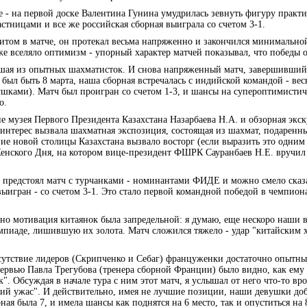
те - на первой доске Валентина Гунина умудрилась зевнуть фигуру практ
стницами и все же российская сборная выиграла со счетом 3-1.
оритом в матче, он протекал весьма напряженно и закончился минимально
е вселяло оптимизм - упорный характер матчей показывал, что победы о
явшая из опытных шахматисток. И снова напряженный матч, завершивший
был быть 8 марта, наша сборная встречалась с индийской командой - ве
шками). Матч был проигран со счетом 1-3, и шансы на супероптимисти
о.
е музея Первого Президента Казахстана Назарбаева Н.А. и обзорная экск
интерес вызвала шахматная экспозиция, состоящая из шахмат, подарен
е новой столицы Казахстана вызвало восторг (если выразить это одним
Женского Дня, на котором вице-президент ФШРК Сауранбаев Н.Е. вручи
предстоял матч с турчанками - номинантами ФИДЕ и можно смело сказа
игран - со счетом 3-1. Это стало первой командной победой в чемпиона
чно мотивация китаянок была запредельной: я думаю, еще нескоро наши 
мпиаде, лишившую их золота. Матч сложился тяжело - удар "китайским 
сутствие лидеров (Скрипченко и Себаг) француженки достаточно опытны
ервью Павла Трегубова (тренера сборной Франции) было видно, как ему 
к". Обсуждая в начале тура с ним этот матч, я услышал от него что-то вро
тихий ужас". И действительно, имея не лучшие позиции, наши девушки до
я была 7, и имела шансы как поднятся на 6 место, так и опуститься на 