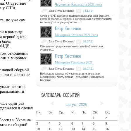
на. Отсутствие
Чемпионат Казахстана 2021 года
ла у США,
Блог Петра Костенко
14.12.21
Отчет о ЧРК сделаю в традиционным для себя формате —
краткий рассказ о партиях с соперниками с комментариями
та, но уже сам
по поводу их игры/результата....
Петр Костенко
ой в команде
Мемориал Юртаева 2021 года
а первой доске
я была
Блог Петра Костенко
02.07.21
 ФИДЕ.
Обещанное продолжение впечатлений об июньских
турнирах...
 этом отношении
Петр Костенко
нсаи в мировых
Мемориал Уфимцева 2021
Блог Петра Костенко
02.07.21
с нашей сборной
Небольшие заметки об участии в двух июньских
рошли и короткие
Мемориалах. Часть первая - Мемориал Уфимцева в
Костанае....
упали вести о
правильным, и
КАЛЕНДАРЬ СОБЫТИЙ
учше один раз
август 2026
удержался и сделал
Пн.
Вт.
Ср.
Чт.
Пт.
Сб.
Вс.
1
2
Россия и Украина.
3
4
5
6
7
8
9
матч со сборной
10
11
12
13
14
15
16