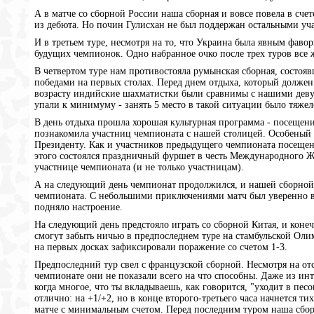
А в матче со сборной России наша сборная и вовсе повела в сче
из дебюта. Но почин Гулисхан не был поддержан остальными уча
И в третьем туре, несмотря на то, что Украина была явным фав
будущих чемпионок. Одно набранное очко после трех туров все ж
В четвертом туре нам противостояла румынская сборная, состо
победами на первых столах. Перед днем отдыха, который должен 
возрасту индийские шахматистки были сравнимы с нашими деву
упали к минимуму - занять 5 место в такой ситуации было тяжел
В день отдыха прошла хорошая культурная программа - посещени
познакомила участниц чемпионата с нашей столицей. Особеный 
Президенту. Как и участников предыдущего чемпионата посещени
этого состоялся праздничный фуршет в честь Международного 
участнице чемпионата (и не только участницам).
А на следующий день чемпионат продолжился, и нашей сборной 
чемпионата. С небольшими приключениями матч был уверенно вы
подняло настроение.
На следующий день предстояло играть со сборной Китая, и коне
смогут забыть ничью в предпоследнем туре на стамбульской Оли
на первых досках зафиксировали поражение со счетом 1-3.
Предпоследний тур свел с французской сборной. Несмотря на от
чемпионате они не показали всего на что способны. Даже из инт
когда многое, что ты вкладываешь, как говорится, "уходит в песо
отлично: на +1/+2, но в конце второго-третьего часа начнется 
матче с минимальным счетом. Перед последним туром наша сборна