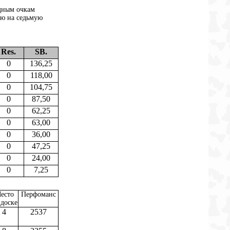
ндным очкам
ую на седьмую
Res.
SB.
0
136,25
0
118,00
0
104,75
0
87,50
0
62,25
0
63,00
0
36,00
0
47,25
0
24,00
0
7,25
есто
Перфоманс
 доске
4
2537