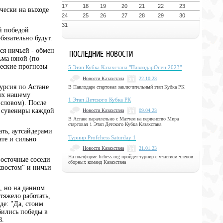
17
18
19
20
21
22
23
ически на выходе
24
25
26
27
28
29
30
31
й победой
бязательно будут.
ся ничьей - обмен
ПОСЛЕДНИЕ НОВОСТИ
сьма юной (по
ческие прогнозы
5 Этап Кубка Казахстана "ПавлодарОпен 2023"
Новости Казахстана
22.10.23
урсия по Астане
В Павлодаре стартовал заключительный этап Кубка РК
ных нашему
1 Этап Детского Кубка РК
 словом). После
л сувениры каждой
Новости Казахстана
09.04.23
В Астане параллельно с Матчем на первенство Мира
стартовал 1 Этап Детского Кубка Казахстана
ть, аутсайдерами
Турнир Profchess Saturday 1
те и сильно
Новости Казахстана
21.01.23
На платформе lichess.org пройдет турнир с участием членов
восточные соседи
сборных команд Казахстана
хвостом" и ничьи
, но на данном
тяжело работать,
де: "Да, стоим
бились победы в
8.