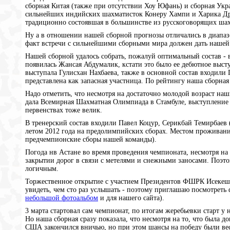
сборная Китая (также при отсутствии Хоу Юфань) и сборная Ук
сильнейших индийских шахматисток Конеру Хампи и Харика Др
традиционно состоявшая в большинстве из русскоговорящих ша
Ну а в отношении нашей сборной прогнозы отличались в диапазон
факт встречи с сильнейшими сборными мира должен дать нашей 
Нашей сборной удалось собрать, пожалуй оптимальный состав - 
появилась Жансая Абдумалик, кстати это было ее дебютное выст
выступала Гулисхан Нахбаева, также в основной состав входили 
представлена как запасная участница. По рейтингу наша сборна
Надо отметить, что несмотря на достаточно молодой возраст на
дала Всемирная Шахматная Олимпиада в Стамбуле, выступление
первенствах тоже велик.
В тренерский состав входили Павел Коцур, Серикбай Темирбаев
летом 2012 года на предолимпийских сборах. Местом проживани
предчемпионские сборы нашей команды).
Погода нв Астане во время проведения чемпионата, несмотря на
закрытии дорог в связи с метелями и снежными заносами. Поэт
логичным.
Торжественное открытие с участием Президентов ФШРК Исекеше
увидеть, чем сто раз услышать - поэтому приглашаю посмотрет
небольшой фотоальбом
и для нашего сайта).
3 марта стартовал сам чемпионат, по итогам жеребьевки старт у
Но наша сборная сразу показала, что несмотря на то, что была д
США закончился вничью, но при этом шансы на победу были ве