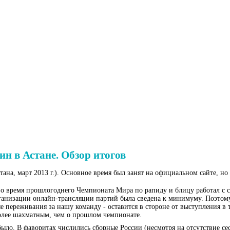
 в Астане. Обзор итогов
а, март 2013 г.). Основное время был занят на официальном сайте, но 
о время прошлогоднего Чемпионата Мира по рапиду и блицу работал с 
рганизации онлайн-трансляции партий была сведена к минимуму. Поэтому
е переживания за нашу команду - оставится в стороне от выступления в 
более шахматным, чем о прошлом чемпионате.
было. В фаворитах числились сборные России (несмотря на отсутствие се