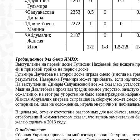
2
Даулетова
2265
0
0.5
Гульмира
3
Садуакасова
2353
0.5
0
0
Динара
4
Давлетбаева
2272
1
0
0
Мадина
5
Абдумалик
2187
0
1
0
Жансая
Итог
2-2
1-3
1.5-2.5
2
Традиционное для блога ИМХО:
Выступление на первой доске Гулисхан Нахбаевой без всякого пр
ей в призовой тройке на первой доске.
Гульмира Даулетова на второй доске играла смело (иногда на гр
результатам. Наверняка Гульмира может прибавить, если научитс
На выступлении Динары Садуакасовой все же сказалась усталость
Мадина Давлетбаева проявила традиционное упорство, зачастую е
сожалению, на этот раз упорство не было вознаграждено набра
Жансая Абдумалик впервые сыгравшая за сборную может смело с
соперницам, шла на осложнения, играла энергично и добивалась
В целом же, отмечу отсутствие разгромных для нас счетов, мол
отработавший комментатором сказал, что теперь замечательно б
желаю сделать в 2013 году.
О победителях:
Сборная Украины провела на мой взгляд неровный турнир - неуве
второй половине: на старте им везло "как первым призерам", но