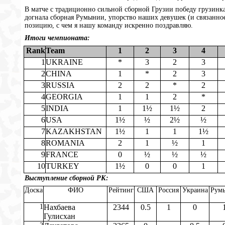
В матче с традиционно сильной сборной Грузии победу грузинка
догнала сборная Румынии, упорство наших девушек (и связанно
позицию, с чем я нашу команду искренно поздравляю.
Итоги чемпионата:
Rank
Team
1
2
3
4
1
UKRAINE
*
3
2
3
2
CHINA
1
*
2
3
3
RUSSIA
2
2
*
2
4
GEORGIA
1
1
2
*
5
INDIA
1
1½
1½
2
6
USA
1½
½
2½
½
7
KAZAKHSTAN
1½
1
1
1½
8
ROMANIA
2
1
½
1
9
FRANCE
0
½
½
½
10
TURKEY
1½
0
0
1
Выступление сборной РК:
Доска
ФИО
Рейтинг
США
Россия
Украина
Рум
1
Нахбаева
2344
0.5
1
0
Гулисхан