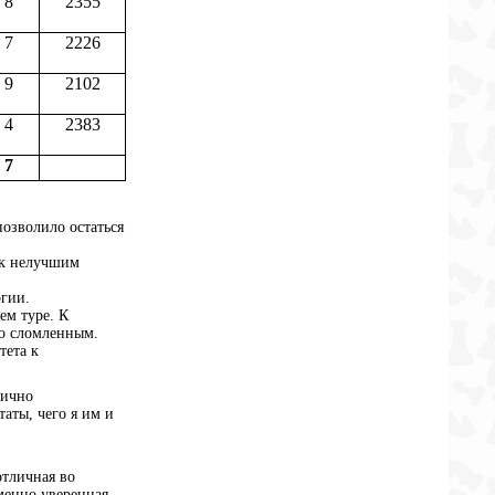
8
2355
7
2226
9
2102
4
2383
7
позволило остаться
и к нелучшим
ргии.
ем туре. К
но сломленным.
тета к
лично
аты, чего я им и
отличная во
Именно уверенная