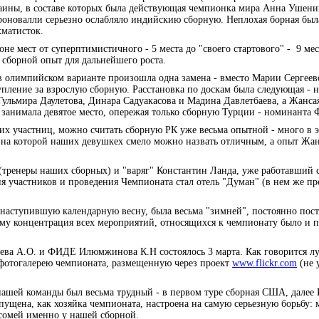
раины, в составе которых была действующая чемпионка мира Анна Ушени
оновалли серьезно ослабляло индийскию сборную. Неплохая борная бы
хматисток.
е мест от суперптимистичного - 5 места до "своего стартового" - 9 мес
сборной опыт для дальнейшего роста.
в олимпийском варианте произошла одна замена - вместо Марии Сергеев
упление за взрослую сборную. Расстановка по доскам была следующая - н
Гульмира Даулетова, Динара Садуакасова и Мадина Давлетбаева, а Жанса
я занимала девятое место, опережая только сборную Турции - номинанта
ших участниц, можно считать сборную РК уже весьма опытной - много в
 на которой наших девушкех смело можно назвать отличным, а опыт Жа
 (тренеры наших сборных) и "варяг" Константин Ланда, уже работавший 
я участников и проведения Чемпионата стал отель "Думан" (в нем же п
 наступившую календарную весну, была весьма "зимней", постоянно пост
ому концентрация всех мероприятий, относящихся к чемпионату было и 
ва А.О. и ФИДЕ Илюмжинова К.Н состоялось 3 марта. Как говорится л
ь фотогалерею чемпионата, размещенную через проект
www.flickr.com
(не 
 нашей команды был весьма трудный - в первом туре сборная США, далее 
опущена, как хозяйка чемпионата, настроена на самую серьезную борьбу: 
сомей именно у нашей сборной.