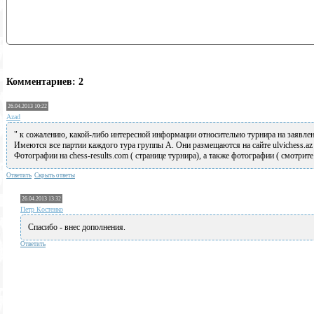
Комментариев: 2
26.04.2013 10:22
Azad
" к сожалению, какой-либо интересной информации относительно турнира на заявле
Имеются все партии каждого тура группы А. Они размещаются на сайте ulvichess.az
Фотографии на chess-results.com ( странице турнира), а также фотографии ( смотрите с
Ответить
Скрыть ответы
26.04.2013 13:32
Петр Костенко
Спасибо - внес дополнения.
Ответить