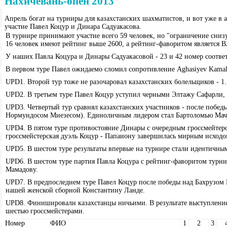
Нахичевань-опен 2013
Апрель богат на турниры для казахстанских шахматистов, и вот уже в
участие Павел Коцур и Динара Садуакасова.
В турнире принимают участие всего 59 человек, но "ограничение снизу
16 человек имеют рейтинг выше 2600, а рейтинг-фаворитом является 
У наших Павла Коцура и Динары Садуакасовой - 23 и 42 номер соотве
В первом туре Павел ожидаемо сломил сопротивление Aghasiyev Kamal (
UPD1. Второй тур тоже не разочаровал казахстанских болельщиков - 1.
UPD2. В третьем туре Павел Коцур уступил черными Элтажу Сафарли, 
UPD3. Четвертый тур сравнял казахстанских участников - после побе
Нормундосом Миезесом). Единоличным лидером стал Бартоломью Мач
UPD4. В пятом туре противостояние Динары с очередным гроссмейтеро
гроссмейстерская дуэль Коцур - Папаиону завершилась мирным исходо
UPD5. В шестом туре результаты впервые на турнире стали идентичны
UPD6. В шестом туре партия Павла Коцура с рейтинг-фаворитом турн
Мамадову.
UPD7. В предпоследнем туре Павел Коцур после победы над Бахрузом 
нашей женской сборной Константину Ланде.
UPD8. Финишировали казахстанцы ничьими. В результате выступление
шестью гроссмейстерами.
Номер
ФИО
1
2
3