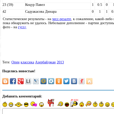
23 (59)
Коцур Павел
1
0.5
0
42
Садуакасова Динара
0
1
1
0
Статистические результаты - на
чесс-резалте
, к сожалению, какой-либ
пока обнаружить не удалось. Небольшое дополнение - партии доступны
фото - на
гугл+
Теги:
Опен
классика
Азербайджан
2013
Поделись новостью!
Добавить комментарий: