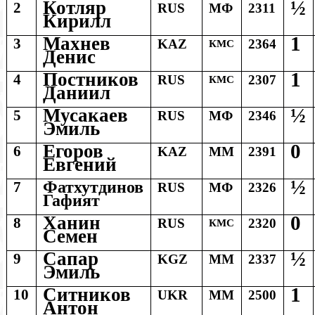
½
Котляр
2
RUS
МФ
2311
Кирилл
1
Махнев
3
KAZ
2364
КМС
Денис
1
Постников
4
RUS
2307
КМС
Даниил
½
Мусакаев
5
RUS
МФ
2346
Эмиль
0
Егоров
6
KAZ
ММ
2391
Евгений
½
Фатхутдинов
7
RUS
МФ
2326
Гафият
0
Ханин
8
RUS
2320
КМС
Семен
½
Сапар
9
KGZ
ММ
2337
Эмиль
1
Ситников
10
UKR
ММ
2500
Антон