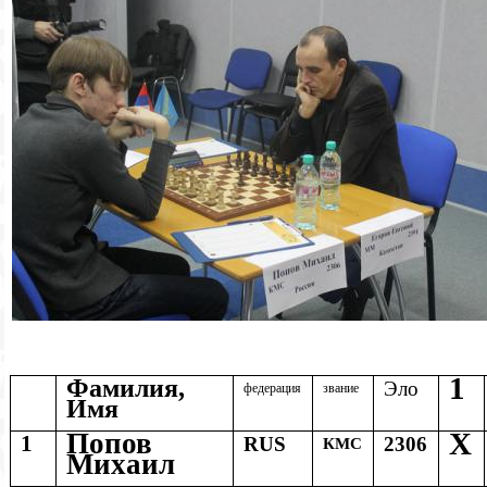
1
Фамилия,
Эло
федерация
звание
Имя
Х
Попов
1
RUS
2306
КМС
Михаил