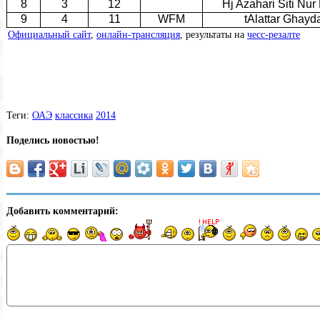
8
3
12
Hj Azahari Siti Nur
9
4
11
WFM
tAlattar Ghayd
Официальный сайт
,
онлайн-трансляция
, результаты на
чесс-резалте
Теги:
ОАЭ
классика
2014
Поделись новостью!
Добавить комментарий: