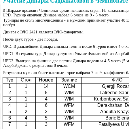
Участие Динары Садвакасовой в Чемпионате
В Шардже проходит Чемпионат среди исламских стран. Из казахстанцев
UPD. Турнир окончен: Динара набрал 6 очков из 9 - 5 место.
Турниры не столь многочисленны - в мужском принимает участие 48 ш
ноября.
Динара с ЭЛО 2421 является ЭЛО-фаворитом.
После двух туров - две победы.
UPD. В дальнейшем Динара снизила темп и после 6 туров имеет 4 очка
UPD1. В седьмом туре Динара уступила Ульвие Фаталиевой из Азербай
UPD2. Выиграв на финише две партии Динара поделила 4-5 место (5 м
Азербайджана с результатом 8 очков.
Результаты мужчин более плотные - трое набрали 7 из 9, коэффицент 
Тур
Стол
Номер
Звание
ФИО
1
1
14
WCM
Gjergji Roza
2
1
8
WIM
Latreche Sabr
3
1
4
WIM
Kurbonboeva Sar
4
1
6
WFM
Derakhshani D
5
2
2
WIM
Abdulla Khay
6
4
5
WIM
Boric Elen
7
1
3
WFM
Fataliyeva Ulv