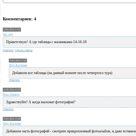
Комментариев: 4
14.01.2014 17:31
juk_cerg
Приветствую! А где таблицы с мальчиками 14-16-18
Ответить
Скрыть ответы
15.01.2014 17:52
Петр Костенко
Добавили все таблицы (на данный момент после четвертого тура)
Ответить
21.01.2014 12:32
Rose Tokaeva
Здравствуйте! А когда выложат фотографии?
Ответить
22.01.2014 11:40
Петр Костенко
Добавили часть фотографий - смотрите прикрепленный фотоальбом, и даже вставили