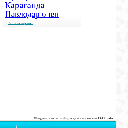
Караганда
Павлодар опен
Все теги портала
Обнаружив в тексте ошибку, выделите ее и нажмите
Ctrl + Enter