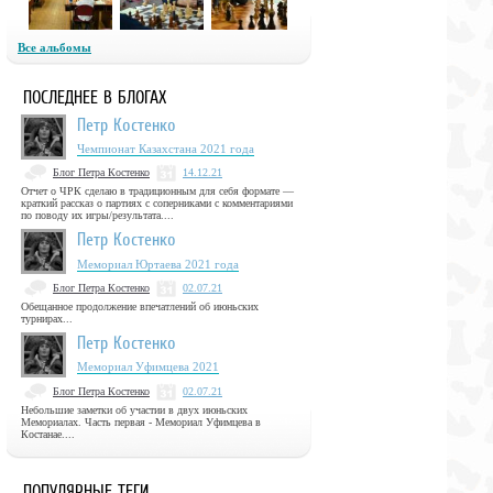
Все альбомы
ПОСЛЕДНЕЕ В БЛОГАХ
Петр Костенко
Чемпионат Казахстана 2021 года
Блог Петра Костенко
14.12.21
Отчет о ЧРК сделаю в традиционным для себя формате —
краткий рассказ о партиях с соперниками с комментариями
по поводу их игры/результата....
Петр Костенко
Мемориал Юртаева 2021 года
Блог Петра Костенко
02.07.21
Обещанное продолжение впечатлений об июньских
турнирах...
Петр Костенко
Мемориал Уфимцева 2021
Блог Петра Костенко
02.07.21
Небольшие заметки об участии в двух июньских
Мемориалах. Часть первая - Мемориал Уфимцева в
Костанае....
ПОПУЛЯРНЫЕ ТЕГИ