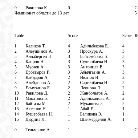
0
Равилова К.
0
С
Чемпионат области до 13 лет
5
Table
Score
Score
R
1
Каликов Т.
4
Адильбекова Е.
4
2
Алеушинов А.
3
Проскура А.
3
3
Алдаберген Н.
3
Бейсембаева Б.
3
4
Каиров Н.
3
Султанбаева Н.
3
5
Мусаев А.
3
Антонцев Е.
3
6
Ербатыров Р.
3
Абылгазин А.
3
7
Кайдаров А.
2
Иванов И.
2
8
Алейдоров А.
2
Сарсенбаева Н.
2
9
Есмуханов Е.
2
Леонова Л.
2
10
Равилова Д.
2
Жанболатов А.
2
11
Макатова Б.
2
Адильханова А.
2
12
Байгазы М.
2
Мукашева З.
2
13
Аксенов Н.
1
Абай Е.
1
14
Кушербаева Н.
1
Беликова Э.
1
15
Дюдина Л.
1
Шаймерденов А.
1
0
Тельманов А.
1
С