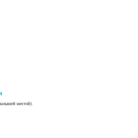
и
 малышей шестой).