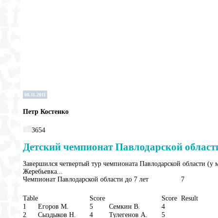
08.11.2011
Петр Костенко
3654
Детский чемпионат Павлодарской област
Завершился четвертый тур чемпионата Павлодарской области (у
Жеребьевка...
Чемпионат Павлодарской области до 7 лет
7
Table
Score
Score
Result
1
Егоров М.
5
Семкин В.
4
2
Сыздыков Н.
4
Тулегенов А.
5