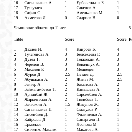
16
Сагынгалиев А.
1
Ерболаткызы Б.
1
17
Тулеутаев
1
Сакенов А.
1
18
Сафин С.
1
Амельченко М.
1
19
Ахметова Л.
0
Садриев В.
0
Чемпионат области до 11 лет
5
Table
Score
Score
R
1
Дахаев И.
4
Каирбек Б.
4
2
Тулегенова А.
3
Бейсекеева Г.
3
3
Дузел Т.
3
Токкожин А.
3
4
Черепов В.
3
Ковальчук А.
3
5
Маханов Р.
3
Медведев
3
6
Журов Д.
2,5
Нетаев Д.
2,5
7
Абушахим А.
2
Жанат М.
2,5
8
Зенгер А.
2
Бакытова А.
2
9
Баймагамбетов Т.
2
Камышева А.
2
10
Аргынбай Ж.
2
Сарсембаев А.
2
11
Жарылгасын А.
2
Тюлебаев Т.
2
12
Балгожин А.
1,5
Жакупов Ж.
2
13
Сагынгалиев Е.
1
Смагулов Р.
1
14
Енсенбаев Д.
1
Филипенко А.
1
15
Кайролла Д.
1
Сапаргали Н.
1
16
Ермолаев
1
Леонова М.
1
17
Сивченко Максим
1
Макатова А.
1