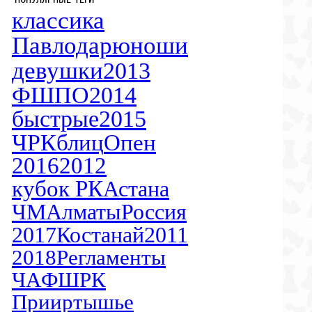
классика
Павлодар
юноши
девушки
2013
ФШПО
2014
быстрые
2015
ЧРК
блиц
Опен
2016
2012
кубок РК
Астана
ЧМ
Алматы
Россия
2017
Костанай
2011
2018
Регламенты
ЧА
ФШРК
Прииртышье