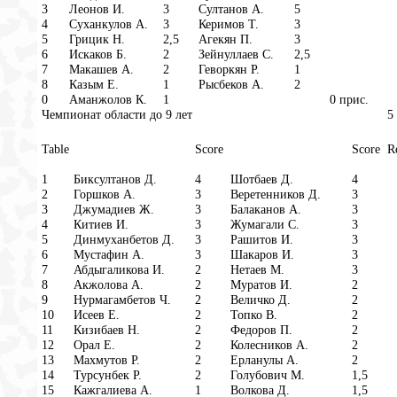
3
Леонов И.
3
Султанов А.
5
4
Суханкулов А.
3
Керимов Т.
3
5
Грицик Н.
2,5
Агекян П.
3
6
Искаков Б.
2
Зейнуллаев С.
2,5
7
Макашев А.
2
Геворкян Р.
1
8
Казым Е.
1
Рысбеков А.
2
0
Аманжолов К.
1
0 прис.
Чемпионат области до 9 лет
5
Table
Score
Score
R
1
Биксултанов Д.
4
Шотбаев Д.
4
2
Горшков А.
3
Веретенников Д.
3
3
Джумадиев Ж.
3
Балаканов А.
3
4
Китиев И.
3
Жумагали С.
3
5
Динмуханбетов Д.
3
Рашитов И.
3
6
Мустафин А.
3
Шакаров И.
3
7
Абдыгаликова И.
2
Нетаев М.
3
8
Акжолова А.
2
Муратов И.
2
9
Нурмагамбетов Ч.
2
Величко Д.
2
10
Исеев Е.
2
Топко В.
2
11
Кизибаев Н.
2
Федоров П.
2
12
Орал Е.
2
Колесников А.
2
13
Махмутов Р.
2
Ерланулы А.
2
14
Турсунбек Р.
2
Голубович М.
1,5
15
Кажгалиева А.
1
Волкова Д.
1,5