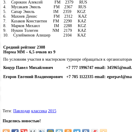
3. Сорокин Алексей FM 2379 RUS
4. Мусакаев Эмиль FM 2367 RUS
5. Сапар Эмиль IM 2359 KGZ
6. Махнев Денис FM 2312 KAZ
7. Казаков Константин FM 2290 KAZ
8. Марков Михаил IM 2288 KGZ
9. Нукин Толеген NM 2179 KAZ
10. Сулейменов Алишер 2104 KAZ
Средний рейтинг 2308
Норма ММ – 6,5 очков из 9
По условиям участия в мастерском турнире обращаться к организатора
Коцур Павел Михайлович +7 777 1996747 email:
345965
@mail
Егоров Евгений Владимирович +7 705 1122335 email: egorpavl@
mai
Теги:
Павлодар
классика
2015
Поделись новостью!