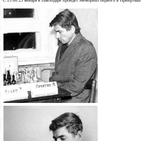
С 15 по 23 января в Павлодаре пройдет Мемориал первого в Приирты