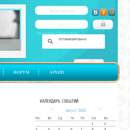
Регистрация
|
Забыли пароль?
ФОРУМ
АРХИВ
КАЛЕНДАРЬ СОБЫТИЙ
август 2026
Пн.
Вт.
Ср.
Чт.
Пт.
Сб.
Вс.
1
2
3
4
5
6
7
8
9