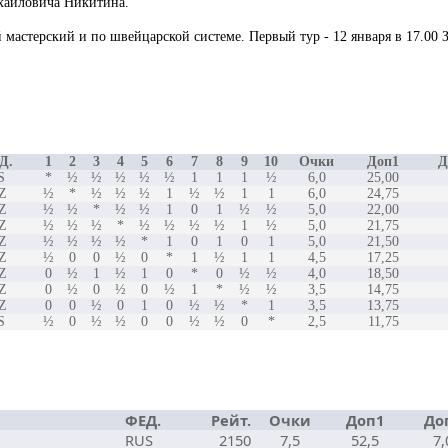
хайловича Никитина.
 мастерский и по швейцарской системе. Первый тур - 12 января в 17.00 З
Д.
1
2
3
4
5
6
7
8
9
10
Очки
Доп1
Д
S
*
½
½
½
½
½
1
1
1
½
6,0
25,00
Z
½
*
½
½
½
1
½
½
1
1
6,0
24,75
Z
½
½
*
½
½
1
0
1
½
½
5,0
22,00
Z
½
½
½
*
½
½
½
½
1
½
5,0
21,75
Z
½
½
½
½
*
1
0
1
0
1
5,0
21,50
Z
½
0
0
½
0
*
1
½
1
1
4,5
17,25
Z
0
½
1
½
1
0
*
0
½
½
4,0
18,50
Z
0
½
0
½
0
½
1
*
½
½
3,5
14,75
Z
0
0
½
0
1
0
½
½
*
1
3,5
13,75
S
½
0
½
½
0
0
½
½
0
*
2,5
11,75
ФЕД.
Рейт.
Очки
Доп1
До
RUS
2150
7,5
52,5
7,