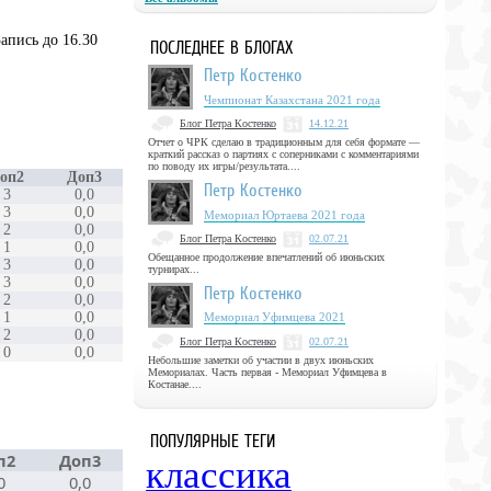
апись до 16.30
ПОСЛЕДНЕЕ В БЛОГАХ
Петр Костенко
Чемпионат Казахстана 2021 года
Блог Петра Костенко
14.12.21
Отчет о ЧРК сделаю в традиционным для себя формате —
краткий рассказ о партиях с соперниками с комментариями
по поводу их игры/результата....
оп2
Доп3
Петр Костенко
3
0,0
3
0,0
Мемориал Юртаева 2021 года
2
0,0
Блог Петра Костенко
02.07.21
1
0,0
Обещанное продолжение впечатлений об июньских
3
0,0
турнирах...
3
0,0
Петр Костенко
2
0,0
1
0,0
Мемориал Уфимцева 2021
2
0,0
Блог Петра Костенко
02.07.21
0
0,0
Небольшие заметки об участии в двух июньских
Мемориалах. Часть первая - Мемориал Уфимцева в
Костанае....
ПОПУЛЯРНЫЕ ТЕГИ
п2
Доп3
классика
0
0,0