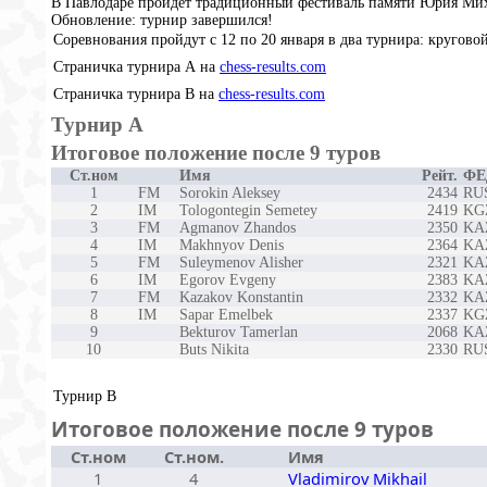
В Павлодаре пройдет традиционный фестиваль памяти Юрия Ми
Обновление: турнир завершился!
Соревнования пройдут с 12 по 20 января в два турнира: круговой
Страничка турнира А на
chess-results.com
Страничка турнира В на
chess-results.com
Турнир А
Итоговое положение после 9 туров
Ст.ном
Имя
Рейт.
ФЕ
1
FM
Sorokin Aleksey
2434
RU
2
IM
Tologontegin Semetey
2419
KG
3
FM
Agmanov Zhandos
2350
KA
4
IM
Makhnyov Denis
2364
KA
5
FM
Suleymenov Alisher
2321
KA
6
IM
Egorov Evgeny
2383
KA
7
FM
Kazakov Konstantin
2332
KA
8
IM
Sapar Emelbek
2337
KG
9
Bekturov Tamerlan
2068
KA
10
Buts Nikita
2330
RU
Турнир В
Итоговое положение после 9 туров
Ст.ном
Ст.ном.
Имя
1
4
Vladimirov Mikhail