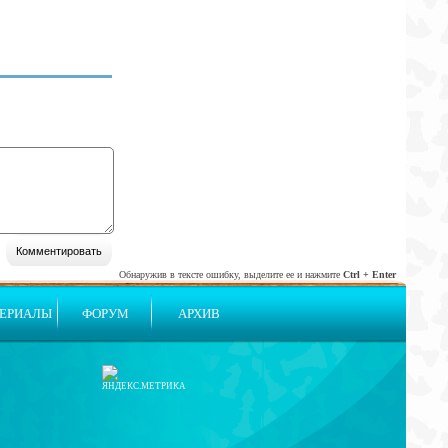
Обнаружив в тексте ошибку, выделите ее и нажмите
Ctrl + Enter
ЕРИАЛЫ
ФОРУМ
АРХИВ