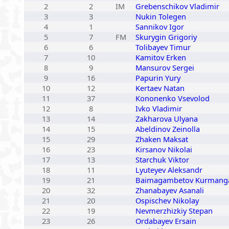
2
2
IM
Grebenschikov Vladimir
3
3
Nukin Tolegen
4
1
Sannikov Igor
5
7
FM
Skurygin Grigoriy
6
6
Tolibayev Timur
7
10
Kamitov Erken
8
9
Mansurov Sergei
9
16
Papurin Yury
10
12
Kertaev Natan
11
37
Kononenko Vsevolod
12
8
Ivko Vladimir
13
14
Zakharova Ulyana
14
15
Abeldinov Zeinolla
15
29
Zhaken Maksat
16
23
Kirsanov Nikolai
17
13
Starchuk Viktor
18
11
Lyuteyev Aleksandr
19
21
Baimagambetov Kurmanga
20
32
Zhanabayev Asanali
21
20
Ospischev Nikolay
22
19
Nevmerzhizkiy Stepan
23
26
Ordabayev Ersain