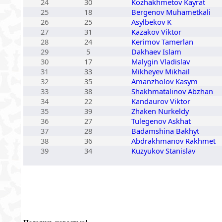
24
30
Kozhakhmetov Kayrat
25
18
Bergenov Muhametkali
26
25
Asylbekov K
27
31
Kazakov Viktor
28
24
Kerimov Tamerlan
29
5
Dakhaev Islam
30
17
Malygin Vladislav
31
33
Mikheyev Mikhail
32
35
Amanzholov Kasym
33
38
Shakhmatalinov Abzhan
34
22
Kandaurov Viktor
35
39
Zhaken Nurkeldy
36
27
Tulegenov Askhat
37
28
Badamshina Bakhyt
38
36
Abdrakhmanov Rakhmet
39
34
Kuzyukov Stanislav