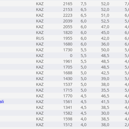
KAZ
2165
7,5
52,0
7,
KAZ
2153
6,5
52,0
5,
KAZ
2223
6,5
51,0
6,
KAZ
2039
6,0
52,5
5,
KAZ
2055
6,0
47,0
4,
KAZ
1820
6,0
45,0
6,
RUS
1955
6,0
42,0
6,
KAZ
1680
6,0
36,0
6,
KAZ
1730
5,5
50,0
5,
KAZ
0
5,5
48,5
5,
KAZ
1961
5,5
48,5
4,
KAZ
1705
5,0
48,5
5,
KAZ
1688
5,0
42,5
5,
KAZ
1430
5,0
39,0
5,
KAZ
1537
5,0
38,0
4,
KAZ
1715
5,0
35,5
5,
KAZ
1770
4,5
46,5
4,
li
KAZ
1561
4,5
41,5
3,
KAZ
1341
4,5
38,5
4,
KAZ
1582
4,5
30,0
4,
KAZ
1598
4,0
38,5
4,
KAZ
1512
4,0
38,0
2,