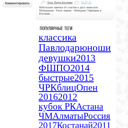
Блог Петра Костенко
02.07.21
Небольшие заметки об участии в двух июньских
Мемориалах. Часть первая - Мемориал Уфимцева в
Костанае....
ПОПУЛЯРНЫЕ ТЕГИ
классика
Павлодар
юноши
девушки
2013
ФШПО
2014
быстрые
2015
ЧРК
блиц
Опен
2016
2012
кубок РК
Астана
ЧМ
Алматы
Россия
2017
Костанай
2011