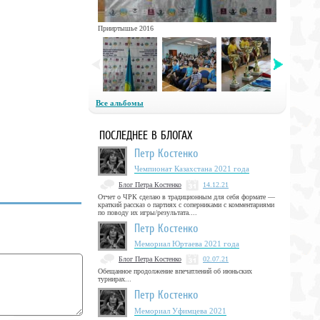
Прииртышье 2016
Все альбомы
ПОСЛЕДНЕЕ В БЛОГАХ
Петр Костенко
Чемпионат Казахстана 2021 года
Блог Петра Костенко
14.12.21
Отчет о ЧРК сделаю в традиционным для себя формате —
краткий рассказ о партиях с соперниками с комментариями
по поводу их игры/результата....
Петр Костенко
Мемориал Юртаева 2021 года
Блог Петра Костенко
02.07.21
Обещанное продолжение впечатлений об июньских
турнирах...
Петр Костенко
Мемориал Уфимцева 2021