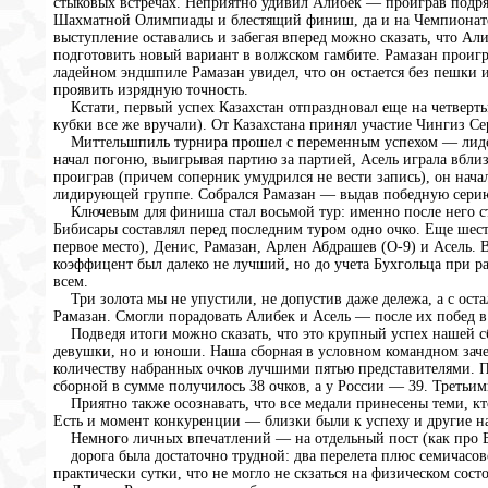
стыковых встречах. Неприятно удивил Алибек — проиграв подряд в
Шахматной Олимпиады и блестящий финиш, да и на Чемпионате
выступление оставались и забегая вперед можно сказать, что Ал
подготовить новый вариант в волжском гамбите. Рамазан проигр
ладейном эндшпиле Рамазан увидел, что он остается без пешки 
проявить изрядную точность.
Кстати, первый успех Казахстан отпраздновал еще на четверты
кубки все же вручали). От Казахстана принял участие Чингиз Сер
Миттельшпиль турнира прошел с переменным успехом — лидеры
начал погоню, выигрывая партию за партией, Асель играла вбли
проиграв (причем соперник умудрился не вести запись), он нача
лидирующей группе. Собрался Рамазан — выдав победную серию.
Ключевым для финиша стал восьмой тур: именно после него ста
Бибисары составлял перед последним туром одно очко. Еще шес
первое место), Денис, Рамазан, Арлен Абдрашев (О-9) и Асель. В
коэффицент был далеко не лучший, но до учета Бухгольца при р
всем.
Три золота мы не упустили, не допустив даже дележа, а с ост
Рамазан. Смогли порадовать Алибек и Асель — после их побед в 
Подведя итоги можно сказать, что это крупный успех нашей сб
девушки, но и юноши. Наша сборная в условном командном заче
количеству набранных очков лучшими пятью представителями. 
сборной в сумме получилось 38 очков, а у России — 39. Третьими
Приятно также осознавать, что все медали принесены теми, кт
Есть и момент конкуренции — близки были к успеху и другие 
Немного личных впечатлений — на отдельный пост (как про Бр
дорога была достаточно трудной: два перелета плюс семичасово
практически сутки, что не могло не скзаться на физическом сос