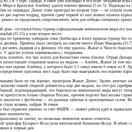
о 2 и 3 туре. Правда, я такое уже наблюдал в его игре: неудачная игра 
 Мира в Бразилии Алибеку удался именно финиш (5 из 5). Надежды на
ибек их оправдал. Денис тоже проиграл во втором туре — не успели пол
ал две партии подряд, причем сдачу первой из них можно назвать курь
и решил не продолжать сопротивление, хотя для победы сопернику приш
й день: состоялся блиц-турнир (официальным чемпионатом мира его назв
икбай (O-15) и взял второе место.
 по прежнему набирали очки (Бибисара в итоге прошла турнир без по
зи десятки. Приятно было смотреть на совсем юного Илью Макарова (O-7
л догонять лидеров и к финишу это ему удалось. Жанат и Чингиз боролис
 У других успехи перемежались с неудачами.
ло понятно, что три золота для Казахстана очень близки. Отрыв Динар
ть казахстанцев сохраняли шансы на медали — Алибек, Жанат (в том чи
се они (кроме Алибека, у которого было 5,5 очка) имели 6 очков из 8. Пр
аспределении призовых мест надо было еще выигрывать последнюю парти
альными было не так хорошо: проиграли Жанат, Денис, Арлен, вничью з
копилке нашей сборной добавилось еще две медали, на этот раз серебрян
орной, подтверждающий, что бороться на чемпионатах мира могут тепер
те пропустила только сборную России, причем подсчет был весьма стра
По аналогии с футболом — по разнице забитых и пропущенных голов. В
 стали хозяева, набрав 36 очков.
о был оправлен именно за счет ФШРК — значит работа идет в правильн
наши шахматисты.
азилию) не хватит, но несколько моментов можно отметить:
й трансфер Бухарест-Яссы (или пятичасовой Кишинев-Яссы). В обоях сл
тоянии в первые дни