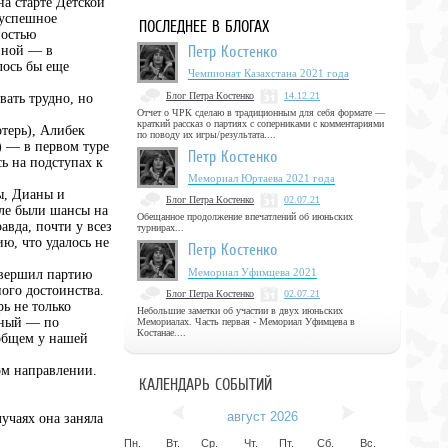
на старте Детской
 успешное
ПОСЛЕДНЕЕ В БЛОГАХ
ностью
Петр Костенко
езной — в
лось бы еще
Чемпионат Казахстана 2021 года
Блог Петра Костенко
14.12.21
ать трудно, но
Отчет о ЧРК сделаю в традиционным для себя формате —
краткий рассказ о партиях с соперниками с комментариями
терь), Алибек
по поводу их игры/результата....
) — в первом туре
Петр Костенко
ь на подступах к
Мемориал Юртаева 2021 года
ы, Дианы и
Блог Петра Костенко
02.07.21
сле были шансы на
Обещанное продолжение впечатлений об июньских
авда, почти у всез
турнирах...
ю, что удалось не
Петр Костенко
Мемориал Уфимцева 2021
авершил партию
ого достоинства.
Блог Петра Костенко
02.07.21
ь не только
Небольшие заметки об участии в двух июньских
нный — по
Мемориалах. Часть первая - Мемориал Уфимцева в
Костанае....
общем у нашей
ом направлении.
КАЛЕНДАРЬ СОБЫТИЙ
август 2026
учаях она заняла
Пн.
Вт.
Ср.
Чт.
Пт.
Сб.
Вс.