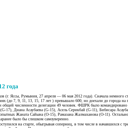
12 года
в (г. Яссы, Румыния, 27 апреля — 06 мая 2012 года). Сначала немного 
 (до 7, 9, 11, 13, 15, 17 лет ) превышало 600, но доехали до города на 
ри общей численности делегации 49 человек. ФШРК было командировано 
(G-17), Диана Асаубаева (G-15), Асель Серикбай (G-11), Бибисара Асауба
опытных Жаната Сайына (O-15), Рамазана Жалмаханова (O-11). Остально
 заранее было бы слишком самоуверенно.
пился на старте, обыгрывая соперниц, в том числе в начавшихся с тре