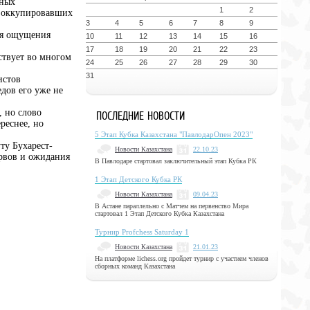
нных
1
2
, оккупировавших
3
4
5
6
7
8
9
ля ощущения
10
11
12
13
14
15
16
17
18
19
20
21
22
23
ствует во многом
24
25
26
27
28
29
30
31
истов
дов его уже не
 но слово
ПОСЛЕДНИЕ НОВОСТИ
реснее, но
5 Этап Кубка Казахстана "ПавлодарОпен 2023"
ту Бухарест-
Новости Казахстана
22.10.23
ервов и ожидания
В Павлодаре стартовал заключительный этап Кубка РК
1 Этап Детского Кубка РК
Новости Казахстана
09.04.23
В Астане параллельно с Матчем на первенство Мира
стартовал 1 Этап Детского Кубка Казахстана
Турнир Profchess Saturday 1
Новости Казахстана
21.01.23
На платформе lichess.org пройдет турнир с участием членов
сборных команд Казахстана