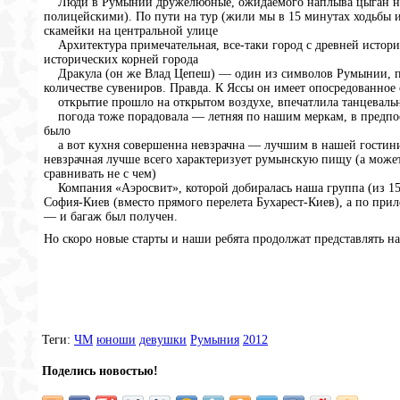
Люди в Румынии дружелюбные, ожидаемого наплыва цыган не з
полицейскими). По пути на тур (жили мы в 15 минутах ходьбы 
скамейки на центральной улице
Архитектура примечательная, все-таки город с древней истори
исторических корней города
Дракула (он же Влад Цепеш) — один из символов Румынии, пос
количестве сувениров. Правда. К Яссы он имеет опосредованное
открытие прошло на открытом воздухе, впечатлила танцевально
погода тоже порадовала — летняя по нашим меркам, в предпосл
было
а вот кухня совершенна невзрачна — лучшим в нашей гостинице
невзрачная лучше всего характеризует румынскую пищу (а может
сравнивать не с чем)
Компания «Аэросвит», которой добиралась наша группа (из 15 ч
София-Киев (вместо прямого перелета Бухарест-Киев), а по прил
— и багаж был получен.
Но скоро новые старты и наши ребята продолжат представлять на
Теги:
ЧМ
юноши
девушки
Румыния
2012
Поделись новостью!