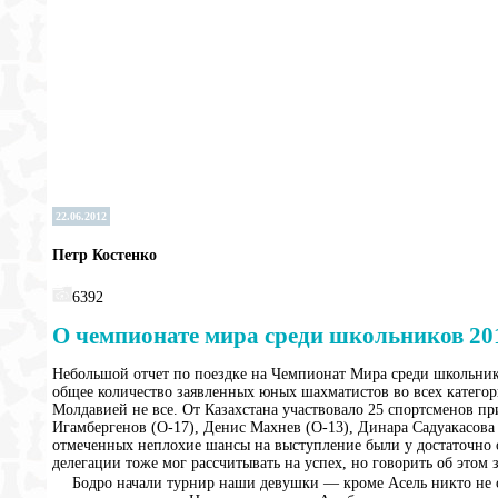
22.06.2012
Петр Костенко
6392
О чемпионате мира среди школьников 20
Небольшой отчет по поездке на Чемпионат Мира среди школьнико
общее количество заявленных юных шахматистов во всех категориях
Молдавией не все. От Казахстана участвовало 25 спортсменов п
Игамбергенов (O-17), Денис Махнев (O-13), Динара Садуакасова 
отмеченных неплохие шансы на выступление были у достаточно 
делегации тоже мог рассчитывать на успех, но говорить об этом
Бодро начали турнир наши девушки — кроме Асель никто не осту