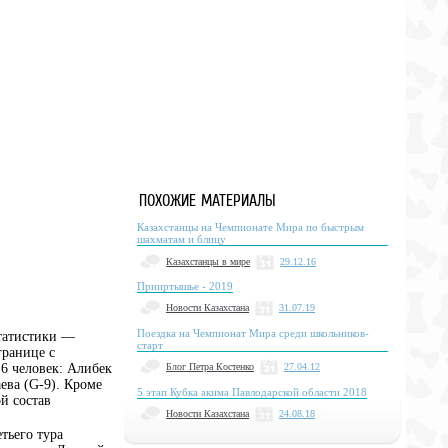
ПОХОЖИЕ МАТЕРИАЛЫ
Казахстанцы на Чемпионате Мира по быстрым
шахматам и блицу
Казахстанцы в мире
29.12.16
Прииртышье - 2019
Новости Казахстана
31.07.19
Поездка на Чемпионат Мира среди школьников-
статистики —
старт
границе с
Блог Петра Костенко
27.04.12
6 человек: Алибек
ева (G-9). Кроме
5 этап Кубка акима Павлодарской области 2018
й состав
Новости Казахстана
24.08.18
тьего тура