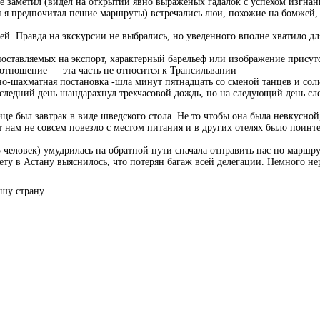
аметил (видел на открытии явно выраженых гадалок с успехом изгна
и я предпочитал пешие маршруты) встречались люи, похожие на бомжей
ей. Правда на экскурсии не выбрались, но уведенного вполне хватило д
тавляемых на экспорт, характерный барельеф или изображение присут
 отношение — эта часть не относится к Трансильвании
-шахматная постановка -шла минут пятнадцать со сменой танцев и сол
едний день шандарахнул трехчасовой дождь, но на следующий день сле
 был завтрак в виде шведского стола. Не то чтобы она была невкусной,
 нам не совсем повезло с местом питания и в других отелях было поинте
еловек) умудрилась на обратной пути сначала отправить нас по маршру
ету в Астану выяснилось, что потерян багаж всей делегации. Немного н
шу страну.