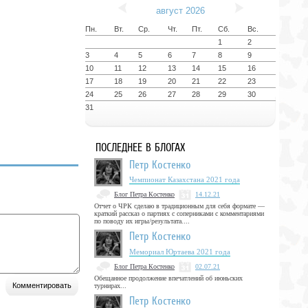
август 2026
Пн.
Вт.
Ср.
Чт.
Пт.
Сб.
Вс.
1
2
3
4
5
6
7
8
9
10
11
12
13
14
15
16
17
18
19
20
21
22
23
24
25
26
27
28
29
30
31
ПОСЛЕДНЕЕ В БЛОГАХ
Петр Костенко
Чемпионат Казахстана 2021 года
Блог Петра Костенко
14.12.21
Отчет о ЧРК сделаю в традиционным для себя формате —
краткий рассказ о партиях с соперниками с комментариями
по поводу их игры/результата....
Петр Костенко
Мемориал Юртаева 2021 года
Блог Петра Костенко
02.07.21
Обещанное продолжение впечатлений об июньских
турнирах...
Петр Костенко