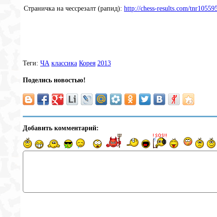
Страничка на чессрезалт (рапид):
http://chess-results.com/tnr10
Теги:
ЧА
классика
Корея
2013
Поделись новостью!
Добавить комментарий: