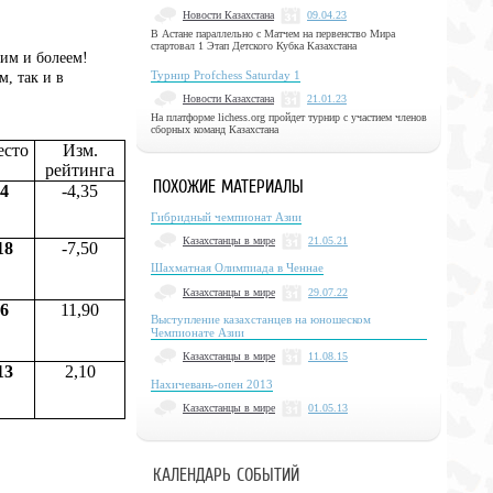
Новости Казахстана
09.04.23
В Астане параллельно с Матчем на первенство Мира
стартовал 1 Этап Детского Кубка Казахстана
дим и болеем!
Турнир Profchess Saturday 1
, так и в
Новости Казахстана
21.01.23
На платформе lichess.org пройдет турнир с участием членов
сборных команд Казахстана
сто
Изм.
рейтинга
ПОХОЖИЕ МАТЕРИАЛЫ
4
-4,35
Гибридный чемпионат Азии
Казахстанцы в мире
21.05.21
18
-7,50
Шахматная Олимпиада в Ченнае
Казахстанцы в мире
29.07.22
6
11,90
Выступление казахстанцев на юношеском
Чемпионате Азии
Казахстанцы в мире
11.08.15
13
2,10
Нахичевань-опен 2013
Казахстанцы в мире
01.05.13
КАЛЕНДАРЬ СОБЫТИЙ