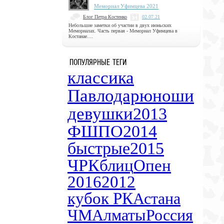
Мемориал Уфимцева 2021
Блог Петра Костенко
02.07.21
Небольшие заметки об участии в двух июньских
Мемориалах. Часть первая - Мемориал Уфимцева в
Костанае....
ПОПУЛЯРНЫЕ ТЕГИ
классика
Павлодар
юноши
девушки
2013
ФШПО
2014
быстрые
2015
ЧРК
блиц
Опен
2016
2012
кубок РК
Астана
ЧМ
Алматы
Россия