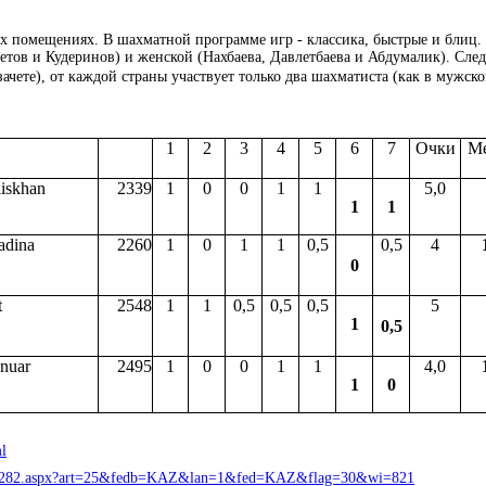
ых помещениях. В шахматной программе игр - классика, быстрые и блиц.
тов и Кудеринов) и женской (Нахбаева, Давлетбаева и Абдумалик). Сле
чете), от каждой страны участвует только два шахматиста (как в мужском
1
2
3
4
5
6
7
Очки
Ме
iskhan
2339
1
0
0
1
1
5,0
1
1
adina
2260
1
0
1
1
0,5
0,5
4
0
t
2548
1
1
0,5
0,5
0,5
5
1
0,5
nuar
2495
1
0
0
1
1
4,0
1
0
ml
nr105282.aspx?art=25&fedb=KAZ&lan=1&fed=KAZ&flag=30&wi=821