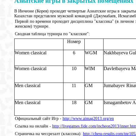
Азиатские игры в закрытых помещениях
В Инчеоне (Корея) проходят четвертые Азиатские игры в закрыт
Казахстан представлен мужской командой (Джумабаев, Исмагамбе
Первой по времени проходит дисциплина "классика" (в личном за
женском) турнире.
Сводная таблица турнира по "класские":
Номер
Women classical
6
WGM
Nakhbayeva Gul
Women classical
10
WIM
Davletbayeva M
Men classical
11
GM
Jumabayev Rina
Men classical
18
GM
Ismagambetov A
Официальный сайт Игр -
http://www.aimag2013.org/en
Ссылка на онлайн -
http://livegames.fide.com/incheon2013/inner.ht
Страничка на чессрезалт (классика):
http://chess-results.com/t