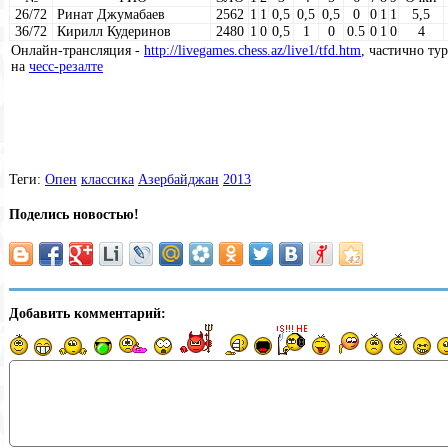
26/72
Ринат Джумабаев
2562
1
1
0,5
0,5
0,5
0
0
1
1
5,5
36/72
Кирилл Кудеринов
2480
1
0
0,5
1
0
0.5
0
1
0
4
Онлайн-трансляция -
http://livegames.chess.az/live1/tfd.htm
, частично ту
на
чесс-резалте
Теги:
Опен
классика
Азербайджан
2013
Поделись новостью!
Добавить комментарий: