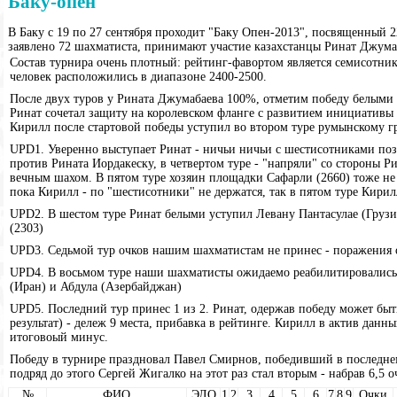
Баку-опен
В Баку с 19 по 27 сентября проходит "Баку Опен-2013", посвященный 
заявлено 72 шахматиста, принимают участие казахстанцы Ринат Джума
Состав турнира очень плотный: рейтинг-фавортом является семисотник 
человек расположились в диапазоне 2400-2500.
После двух туров у Рината Джумабаева 100%, отметим победу белыми 
Ринат сочетал защиту на королевском фланге с развитием инициативы 
Кирилл после стартовой победы уступил во втором туре румынскому г
UPD1. Уверенно выступает Ринат - ничьи ничьи с шестисотниками поз
против Рината Иордакеску, в четвертом туре - "напряли" со стороны Ри
вечным шахом. В пятом туре хозяин площадки Сафарли (2660) тоже не 
пока Кирилл - по "шестисотники" не держатся, так в пятом туре Кири
UPD2. В шестом туре Ринат белыми уступил Левану Пантасулае (Груз
(2303)
UPD3. Седьмой тур очков нашим шахматистам не принес - поражения от
UPD4. В восьмом туре наши шахматисты ожидаемо реабилитировались 
(Иран) и Абдула (Азербайджан)
UPD5. Последний тур принес 1 из 2. Ринат, одержав победу может быт
результат) - дележ 9 места, прибавка в рейтинге. Кирилл в актив данн
итоговоый минус.
Победу в турнире праздновал Павел Смирнов, победивший в последнем
подряд до этого Сергей Жигалко на этот раз стал вторым - набрав 6,5
№
ФИО
ЭЛО
1
2
3
4
5
6
7
8
9
Очки