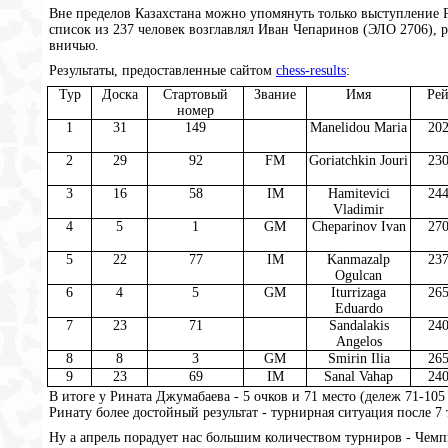
Вне пределов Казахстана можно упомянуть только выступление 
список из 237 человек возглавлял Иван Чепаринов (ЭЛО 2706), р
вничью.
Результаты, предоставленные сайтом
chess-results
:
Тур
Доска
Стартовый
Звание
Имя
Рей
номер
1
31
149
Manelidou Maria
20
2
29
92
FM
Goriatchkin Jouri
23
3
16
58
IM
Hamitevici
24
Vladimir
4
5
1
GM
Cheparinov Ivan
27
5
22
77
IM
Kanmazalp
23
Ogulcan
6
4
5
GM
Iturrizaga
26
Eduardo
7
23
71
Sandalakis
24
Angelos
8
8
3
GM
Smirin Ilia
26
9
23
69
IM
Sanal Vahap
24
В итоге у Рината Джумабаева - 5 очков и 71 место (дележ 71-10
Ринату более достойный результат - турнирная ситуация после 7
Ну а апрель порадует нас большим количеством турниров - Чемп