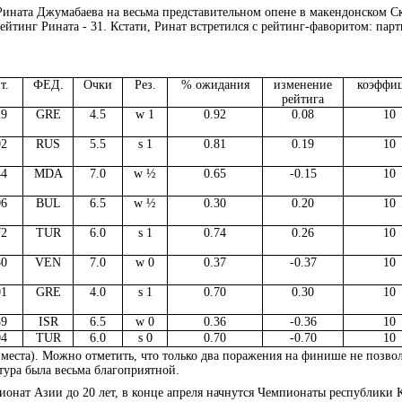
Рината Джумабаева на весьма представительном опене в макендонском С
ейтинг Рината - 31. Кстати, Ринат встретился с рейтинг-фаворитом: пар
т.
ФЕД.
Очки
Рез.
% ожидания
изменение
коэффи
рейтига
29
GRE
4.5
w 1
0.92
0.08
10
02
RUS
5.5
s 1
0.81
0.19
10
44
MDA
7.0
w ½
0.65
-0.15
10
06
BUL
6.5
w ½
0.30
0.20
10
72
TUR
6.0
s 1
0.74
0.26
10
50
VEN
7.0
w 0
0.37
-0.37
10
01
GRE
4.0
s 1
0.70
0.30
10
59
ISR
6.5
w 0
0.36
-0.36
10
04
TUR
6.0
s 0
0.70
-0.70
10
5 места). Можно отметить, что только два поражения на финише не позво
 тура была весьма благоприятной.
ионат Азии до 20 лет, в конце апреля начнутся Чемпионаты республики 