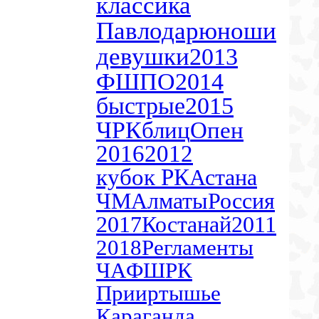
классика
Павлодар
юноши
девушки
2013
ФШПО
2014
быстрые
2015
ЧРК
блиц
Опен
2016
2012
кубок РК
Астана
ЧМ
Алматы
Россия
2017
Костанай
2011
2018
Регламенты
ЧА
ФШРК
Прииртышье
Караганда