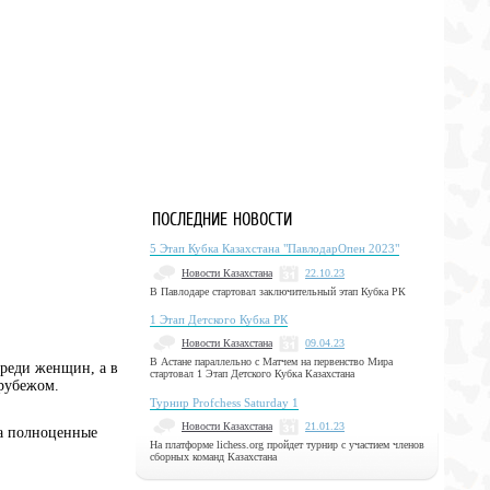
ПОСЛЕДНИЕ НОВОСТИ
5 Этап Кубка Казахстана "ПавлодарОпен 2023"
Новости Казахстана
22.10.23
В Павлодаре стартовал заключительный этап Кубка РК
1 Этап Детского Кубка РК
Новости Казахстана
09.04.23
В Астане параллельно с Матчем на первенство Мира
среди женщин, а в
стартовал 1 Этап Детского Кубка Казахстана
 рубежом.
Турнир Profchess Saturday 1
Новости Казахстана
21.01.23
на полноценные
На платформе lichess.org пройдет турнир с участием членов
сборных команд Казахстана