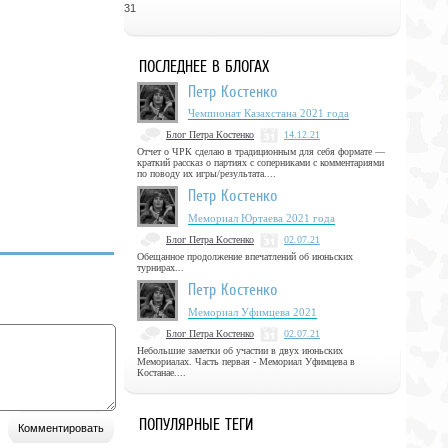
31
ПОСЛЕДНЕЕ В БЛОГАХ
Петр Костенко
Чемпионат Казахстана 2021 года
Блог Петра Костенко
14.12.21
Отчет о ЧРК сделаю в традиционным для себя формате —
краткий рассказ о партиях с соперниками с комментариями
по поводу их игры/результата....
Петр Костенко
Мемориал Юртаева 2021 года
Блог Петра Костенко
02.07.21
Обещанное продолжение впечатлений об июньских
турнирах...
Петр Костенко
Мемориал Уфимцева 2021
Блог Петра Костенко
02.07.21
Небольшие заметки об участии в двух июньских
Мемориалах. Часть первая - Мемориал Уфимцева в
Костанае....
ПОПУЛЯРНЫЕ ТЕГИ