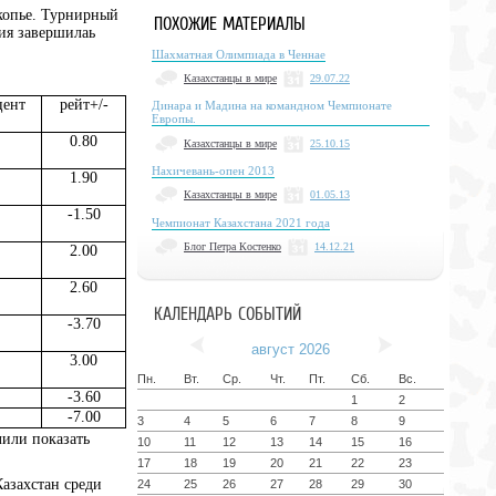
копье. Турнирный
ПОХОЖИЕ МАТЕРИАЛЫ
тия завершилаь
Шахматная Олимпиада в Ченнае
Казахстанцы в мире
29.07.22
цент
рейт+/-
Динара и Мадина на командном Чемпионате
Европы.
0.80
Казахстанцы в мире
25.10.15
Нахичевань-опен 2013
1.90
Казахстанцы в мире
01.05.13
-1.50
Чемпионат Казахстана 2021 года
Блог Петра Костенко
14.12.21
2.00
2.60
КАЛЕНДАРЬ СОБЫТИЙ
-3.70
август 2026
3.00
Пн.
Вт.
Ср.
Чт.
Пт.
Сб.
Вс.
-3.60
1
2
-7.00
3
4
5
6
7
8
9
лили показать
10
11
12
13
14
15
16
17
18
19
20
21
22
23
Казахстан среди
24
25
26
27
28
29
30