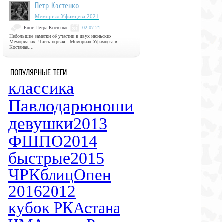
Петр Костенко
Мемориал Уфимцева 2021
Блог Петра Костенко
02.07.21
Небольшие заметки об участии в двух июньских
Мемориалах. Часть первая - Мемориал Уфимцева в
Костанае....
ПОПУЛЯРНЫЕ ТЕГИ
классика
Павлодар
юноши
девушки
2013
ФШПО
2014
быстрые
2015
ЧРК
блиц
Опен
2016
2012
кубок РК
Астана