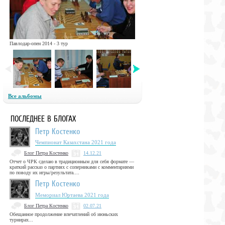
Павлодар-опен 2014 - 3 тур
Все альбомы
ПОСЛЕДНЕЕ В БЛОГАХ
Петр Костенко
Чемпионат Казахстана 2021 года
Блог Петра Костенко
14.12.21
Отчет о ЧРК сделаю в традиционным для себя формате —
краткий рассказ о партиях с соперниками с комментариями
по поводу их игры/результата....
Петр Костенко
Мемориал Юртаева 2021 года
Блог Петра Костенко
02.07.21
Обещанное продолжение впечатлений об июньских
турнирах...