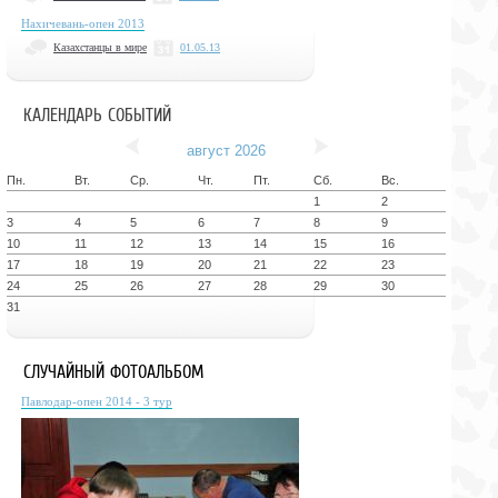
Нахичевань-опен 2013
Казахстанцы в мире
01.05.13
КАЛЕНДАРЬ СОБЫТИЙ
август 2026
Пн.
Вт.
Ср.
Чт.
Пт.
Сб.
Вс.
1
2
3
4
5
6
7
8
9
10
11
12
13
14
15
16
17
18
19
20
21
22
23
24
25
26
27
28
29
30
31
СЛУЧАЙНЫЙ ФОТОАЛЬБОМ
Павлодар-опен 2014 - 3 тур