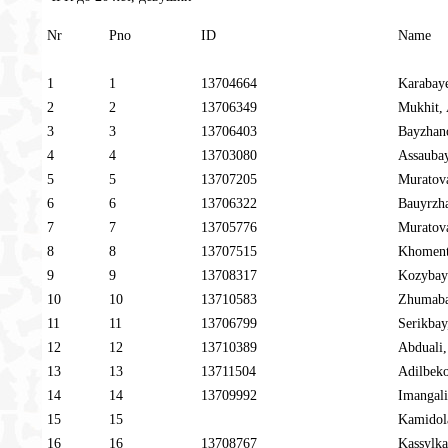
Nr
Pno
ID
Name
1
1
13704664
Karabay
2
2
13706349
Mukhit,
3
3
13706403
Bayzhan
4
4
13703080
Assauba
5
5
13707205
Muratov
6
6
13706322
Bauyrzh
7
7
13705776
Muratova
8
8
13707515
Khoment
9
9
13708317
Kozybaye
10
10
13710583
Zhumaba
11
11
13706799
Serikbay
12
12
13710389
Abduali
13
13
13711504
Adilbek
14
14
13709992
Imangali
15
15
Kamidol
16
16
13708767
Kassylka