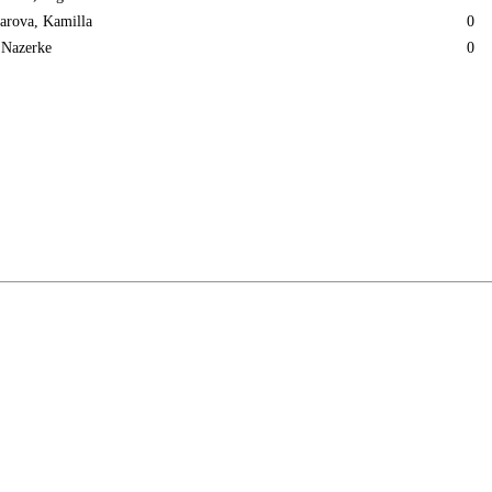
arova, Kamilla
0
 Nazerke
0