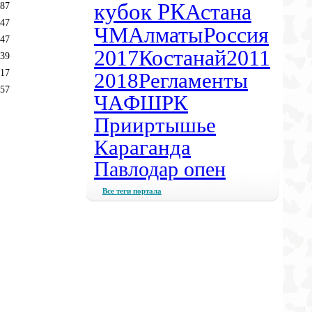
кубок РК
Астана
87
47
ЧМ
Алматы
Россия
47
2017
Костанай
2011
39
17
2018
Регламенты
57
ЧА
ФШРК
Прииртышье
Караганда
Павлодар опен
Все теги портала