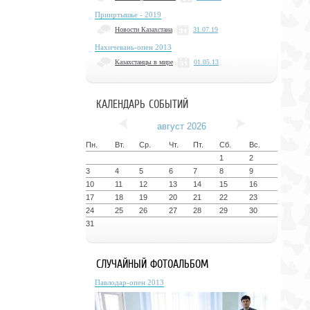
Прииртышье - 2019
Новости Казахстана
31.07.19
Нахичевань-опен 2013
Казахстанцы в мире
01.05.13
КАЛЕНДАРЬ СОБЫТИЙ
август 2026
Пн.
Вт.
Ср.
Чт.
Пт.
Сб.
Вс.
1
2
3
4
5
6
7
8
9
10
11
12
13
14
15
16
17
18
19
20
21
22
23
24
25
26
27
28
29
30
31
СЛУЧАЙНЫЙ ФОТОАЛЬБОМ
Павлодар-опен 2013