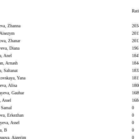
Rat
eva, Zhanna
203
 Aisezym
201
ova, Zhanar
201
yeva, Diana
196
a, Anel
184
an, Arnash
184
, Saltanat
183
ovskaya, Yana
181
va, Alisa
180
yeva, Gauhar
168
, Assel
168
, Samal
0
ova, Erkezhan
0
yeva, Assel
0
a, B
0
ssova, Aigerim
0