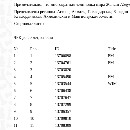
Примечательно, что многократная чемпионка мира Жансая Абду
Представлены регионы: Астана, Алматы, Павлодарская, Западно-
Кзылординская, Акмолинская и Мангистауская области.
Стартовые листы:
ЧРК до 20 лет, юноши
Nr
Pno
ID
Title
1
1
13700898
FM
2
2
13704761
FM
3
3
13703820
4
4
13705490
FM
5
5
13703544
WIM
6
6
13706438
7
7
13707647
8
8
13707299
9
9
13706357
10
10
13709810
11
11
13708309