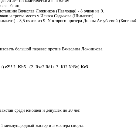
до 20 лет по классическим шахматам.
аля - блиц.
танцию Вячеслав Ложников (Павлодар) - 8 очков из 9.
очков и третье место у Ильяса Садыкова (Шымкент).
кент) - 8,5 очков из 9. У второго призера Дианы Асаубаевой (Костанай)
лизовать большой перевес против Вячеслава Ложникова.
1+)
e2!! 2. Kh5+
(2. Rxe2 Rd1+ 3. Kf2 Nd3x)
Ke3
ахстан среди юношей и девушек до 20 лет.
 1 международный мастер и 3 мастера спорта.