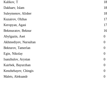
Kalikov, T
18
Dakhaev, Islam
18
Suleymenov, Alisher
18
Kuzairov, Olzhas
17
Keropyan, Agasi
17
Bekmuratov, Beknur
16
Abylgazin, Aset
0
Akhmediyev, Nursultan
0
Bekturov, Tamerlan
0
Egin, Nikolay
0
Isanzhulov, Arystan
0
Kairbek, Bayurzhan
0
Kenzhebayev, Chingis
0
Malets, Aleksandr
0