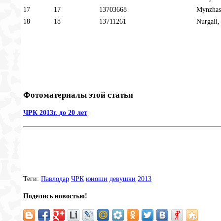
17
17
13703668
Mynzhas
18
18
13711261
Nurgali,
Фотоматериалы этой статьи
ЧРК 2013г. до 20 лет
Теги:
Павлодар
ЧРК
юноши
девушки
2013
Поделись новостью!