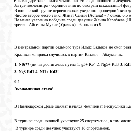
В Павлодаре завершился Чемпионат РК среди юношей и девушек 
Завтра-послезавтра - соревнования по быстрым шахматам,14 февр
В юношеской группе первенствовал уверенно прошедший всю дис
Чистое второе место занял Жанат Сайын (Астана) - 7 очков, 6,5 
Не менее уверенно победила среди девушек Жанна Карабаева (Шым
третья - Айсезым Мухит (Уральск) - 6 очков из 9.
В центральной партии седьмого тура Ильяс Садыков не смог реа
Красивая концовка случилась в партии Казаков - Абдумалик.
1. Nf6??
(ничья достигалась путем 1. g3+ Ke4 2. Ng5+ Kd3 3. Rd
3. Ng3 Rd1 4. Nf1+ Kd3!
0-1
Экономичная атака!
В Павлодарском Доме шахмат начался Чемпионат Республики Каз
В турнире среди юношей участвуют 25 спортсменов, в том числе
В турнире среди девушек участвуют 18 спортсменок.