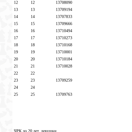
12
12
13708090
13
13
13709194
14
14
13707833
15
15
13709666
16
16
13710494
17
17
13710273
18
18
13710168
19
19
13710001
20
20
13710184
21
21
13710028
22
22
23
23
13709259
24
24
25
25
13709763
ЧРК до 20 лет, девушки