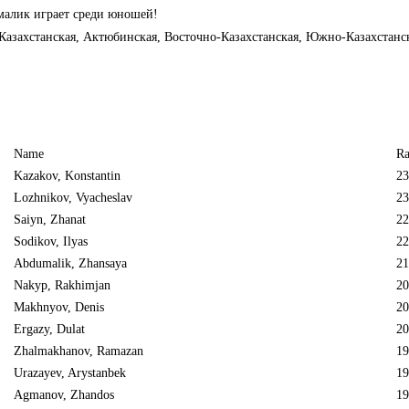
малик играет среди юношей!
Казахстанская, Актюбинская, Восточно-Казахстанская, Южно-Казахстанск
Name
Ra
Kazakov, Konstantin
23
Lozhnikov, Vyacheslav
23
Saiyn, Zhanat
22
Sodikov, Ilyas
22
Abdumalik, Zhansaya
21
Nakyp, Rakhimjan
20
Makhnyov, Denis
20
Ergazy, Dulat
20
Zhalmakhanov, Ramazan
19
Urazayev, Arystanbek
19
Agmanov, Zhandos
19