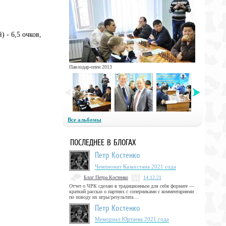
 - 6,5 очков,
Павлодар-опен 2013
Все альбомы
ПОСЛЕДНЕЕ В БЛОГАХ
Петр Костенко
Чемпионат Казахстана 2021 года
Блог Петра Костенко
14.12.21
Отчет о ЧРК сделаю в традиционным для себя формате —
краткий рассказ о партиях с соперниками с комментариями
по поводу их игры/результата....
Петр Костенко
Мемориал Юртаева 2021 года