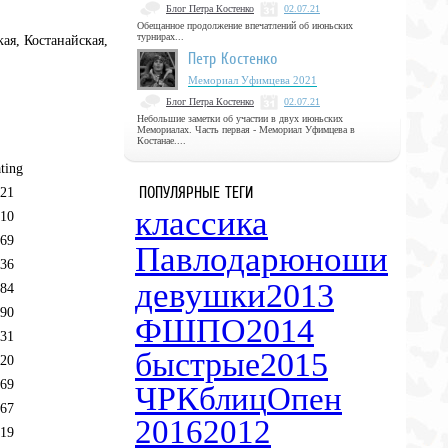
Блог Петра Костенко
02.07.21
Обещанное продолжение впечатлений об июньских
турнирах...
ая, Костанайская,
Петр Костенко
Мемориал Уфимцева 2021
Блог Петра Костенко
02.07.21
Небольшие заметки об участии в двух июньских
Мемориалах. Часть первая - Мемориал Уфимцева в
Костанае....
ting
ПОПУЛЯРНЫЕ ТЕГИ
21
классика
10
69
Павлодар
юноши
36
девушки
2013
84
90
ФШПО
2014
31
быстрые
2015
20
69
ЧРК
блиц
Опен
67
2016
2012
19