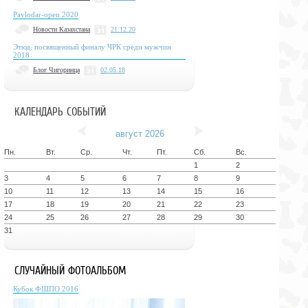
Pavlodar-open 2020
Новости Казахстана
21.12.20
Этюд, посвященный финалу ЧРК среди мужчин
2018
Блог Чигоринца
02.05.18
КАЛЕНДАРЬ СОБЫТИЙ
август 2026
Пн.
Вт.
Ср.
Чт.
Пт.
Сб.
Вс.
1
2
3
4
5
6
7
8
9
10
11
12
13
14
15
16
17
18
19
20
21
22
23
24
25
26
27
28
29
30
31
СЛУЧАЙНЫЙ ФОТОАЛЬБОМ
Кубок ФШПО 2016