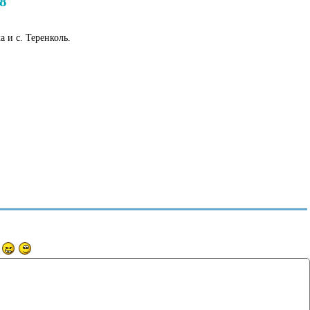
8
 и с. Теренколь.