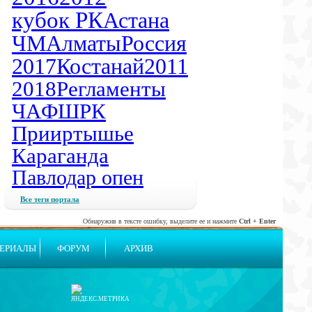
кубок РК
Астана
ЧМ
Алматы
Россия
2017
Костанай
2011
2018
Регламенты
ЧА
ФШРК
Прииртышье
Караганда
Павлодар опен
Все теги портала
Обнаружив в тексте ошибку, выделите ее и нажмите
Ctrl + Enter
ЕРИАЛЫ
ФОРУМ
АРХИВ