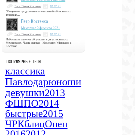
Блог Петра Костенко
02.07.21
Обещанное продолжение впечатлений об июньских
турнирах...
Петр Костенко
Мемориал Уфимцева 2021
Блог Петра Костенко
02.07.21
Небольшие заметки об участии в двух июньских
Мемориалах. Часть первая - Мемориал Уфимцева в
Костанае....
ПОПУЛЯРНЫЕ ТЕГИ
классика
Павлодар
юноши
девушки
2013
ФШПО
2014
быстрые
2015
ЧРК
блиц
Опен
2016
2012