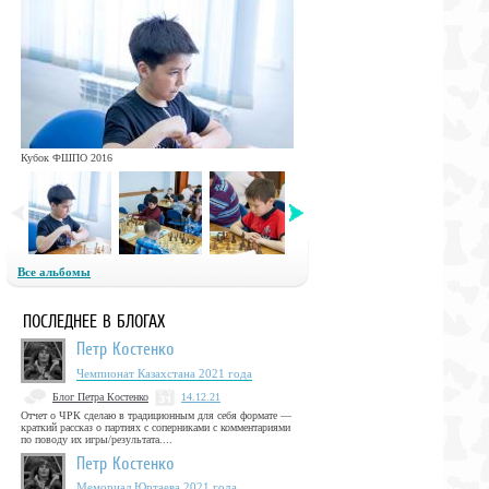
Кубок ФШПО 2016
Все альбомы
ПОСЛЕДНЕЕ В БЛОГАХ
Петр Костенко
Чемпионат Казахстана 2021 года
Блог Петра Костенко
14.12.21
Отчет о ЧРК сделаю в традиционным для себя формате —
краткий рассказ о партиях с соперниками с комментариями
по поводу их игры/результата....
Петр Костенко
Мемориал Юртаева 2021 года