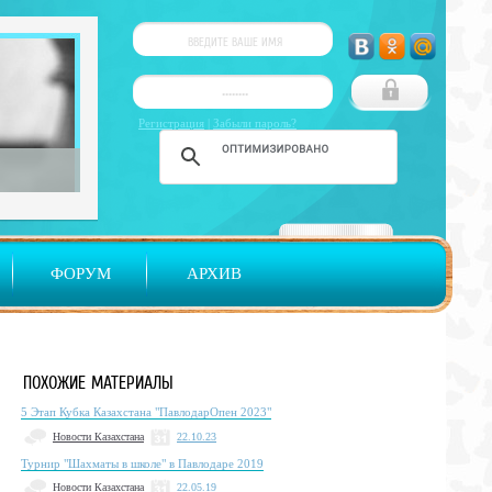
Регистрация
|
Забыли пароль?
ФОРУМ
АРХИВ
ПОХОЖИЕ МАТЕРИАЛЫ
5 Этап Кубка Казахстана "ПавлодарОпен 2023"
Новости Казахстана
22.10.23
Турнир "Шахматы в школе" в Павлодаре 2019
Новости Казахстана
22.05.19