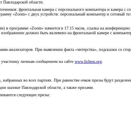
 Павлодарской области.
очников: фронтальная камера с персонального компьютера и камера с со
ограмму «Zoom» с двух устройств: персональный компьютер и сотовый тел
ми) в программе «Zoom» начнется в 17:15 часов, ссылка на конференцию
 изображение должно быть включено на фронтальной камере с компьютера
рамм-анализаторов. При выявлении факта «читерства», подсказки со стор
 участнику личным сообщением на сайте
www.lichess.org
.
 набранных во всех партиях. При равенстве очков призы будут разделены
ии шахмат Павлодарской области, а также призами.
вливаются следующие призы: