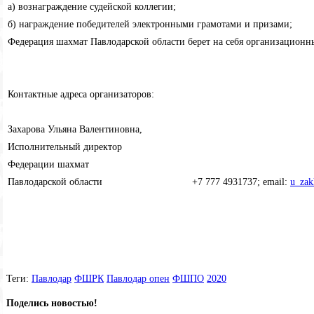
а) вознаграждение судейской коллегии;
б) награждение победителей электронными грамотами и призами;
Федерация шахмат Павлодарской области берет на себя организационн
Контактные адреса организаторов:
Захарова Ульяна Валентиновна,
Исполнительный директор
Федерации шахмат
Павлодарской области +7 777 4931737; email:
u_zak
Теги:
Павлодар
ФШРК
Павлодар опен
ФШПО
2020
Поделись новостью!