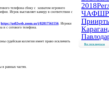
2018
Рег
тового телефона сбоку с захватом игрового
ЧА
ФШР
ефон. Игрок выставляет камеру в соответствии с
Приирт
:
https://us02web.zoom.us/j/82817561556
. Игроки
Караган
 и с сотового телефона.
Павлода
оны судейская коллегия имеет право исключить
Все теги портала
 в равных частях.