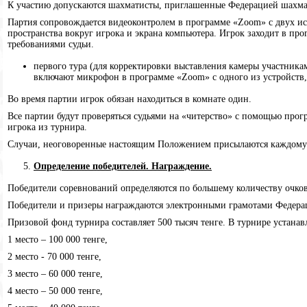
К участию допускаются шахматисты, приглашенные Федерацией шахмат
Партия сопровождается видеоконтролем в программе «Zoom» c двух ист
пространства вокруг игрока и экрана компьютера. Игрок заходит в пр
требованиями судьи.
первого тура (для корректировки выставления камеры участника
включают микрофон в программе «Zoom» с одного из устройств,
Во время партии игрок обязан находиться в комнате один.
Все партии будут проверяться судьями на «читерство» с помощью прог
игрока из турнира.
Случаи, неоговоренные настоящим Положением присылаются каждому
Определение победителей. Награждение.
Победители соревнований определяются по большему количеству очков,
Победители и призеры награждаются электронными грамотами Федерац
Призовой фонд турнира составляет 500 тысяч тенге. В турнире устана
1 место – 100 000 тенге,
2 место - 70 000 тенге,
3 место – 60 000 тенге,
4 место – 50 000 тенге,