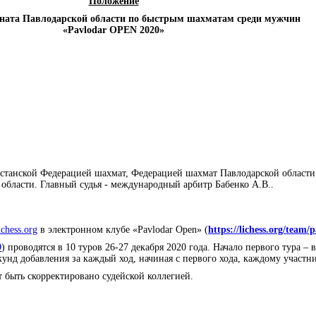
Положение
ната Павлодарской области по быстрым шахматам среди мужчин
«
Pavlodar
OPEN
2020»
станской Федерацией шахмат, Федерацией шахмат Павлодарской области.
бласти. Главный судья - международный арбитр Бабенко А.В..
chess.org
в электронном клубе «Pavlodar Open» (
https://lichess.org/team/
9
) проводятся в 10 туров 26-27 декабря 2020 года. Начало первого тура – 
унд добавления за каждый ход, начиная с первого хода, каждому участни
быть скорректировано судейской коллегией.