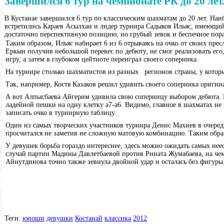
Завершился 6 тур на чемпионате РК до 20 лет
В Кустанае завершился 6 тур по классическим шахматам до 20 лет. На
встретились Караев Асылхан и лидер турнира Садыков Ильяс, имеющий
достаточно перспективную позицию, но грубый зевок и беспечное пор
Таким образом, Ильяс набирает 6 из 6 отрываясь на очко от своих пре
Еркын получив небольшой перевес по дебюту, не смог реализовать его
игру, а затем в глубоком цейтноте переиграл своего соперника.
На турнире столько шахматистов из разных регионов страны, у котор
Так, например, Костя Казаков решил удивить своего соперника оригин
А вот Алпысбаева Айгерим удивила свою соперницу выбором дебюта. 
ладейной пешки на одну клетку а7-а6. Видимо, главное в шахматах не 
записать очко в турнирную таблицу.
Один из самых творческих участников турнира Денис Махнев в очередн
просчитался не заметив не сложную матовую комбинацию. Таким образ
У девушек борьба гораздо интереснее, здесь можно ожидать самых нее
случай партии Мадины Давлетбаевой против Рината Жумабаева, на чемп
Айнутдинова точно также зевнула двойной удар и осталась без фигуры
Теги:
юноши
девушки
Костанай
классика
2012