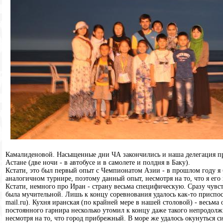
Камалиденовой. Насыщенные дни ЧА закончились и наша делегация про
Астане (две ночи - в автобусе и в самолете и полдня в Баку).
Кстати, это был первый опыт с Чемпионатом Азии - в прошлом году я 
аналогичном турнире, поэтому данный опыт, несмотря на то, что я его
Кстати, немного про Иран - страну весьма специфическую. Сразу чувст
была мучительной. Лишь к концу соревнования удалось как-то приспосо
mail.ru). Кухня иранская (по крайней мере в нашей столовой) - весьма
постоянного гарнира несколько утомил к концу даже такого непродолжи
несмотря на то, что город прибрежный. В море же удалось окунуться 