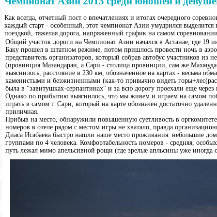
Чемпионат Азии 2013 среди юношей и девуше
Как всегда, отчетный пост о впечатлениях и итогах очередного соревнов
каждый старт - особенный, этот чемпионат Азии умудрился выделится 
поездкой, тяжелая дорога, напряженный график на самом соревновании (
Общий участок дороги на Чемпионат Азии начался в Астанае, где 19 и
Баку прошел в штатном режиме, потом пришлось провести ночь в аэроп
представитель организаторов, который собрав автобус участников из н
(провинция Мазандаран, а Сари - столица провинции, сам же Махмудаб
выяснилось, расстояние в 230 км, обозначенное на картах - весьма об
каменистыми и безжизненными (как-то привычно видеть горы+лес(раст
была в "завитушках-серпантинах" и за всю дорогу проехали еще через п
Однако по прибытию выяснилось, что мы живем и играем на самом поб
играть в самом г. Сари, который на карте обозначен достаточно удален
приличная.
Прибыв на место, обнаружили повышенную суетливость в оргкомитете (
номеров в отеле рядом с местом игры не хватало, правда организацио
Диаса Исабаева быстро нашли наше место проживания: небольшие доми
группами по 4 человека. Комфортабельность номеров - средняя, особых
путь лежал мимо апельсивной рощи (где зрелые апльсины уже иногда о