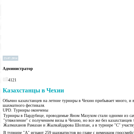
23.07.2014
Администратор
4121
Казахстанцы в Чехии
Обычно казахстанцев на летние турниры в Чехию прибывает много, и в
шахматного фестиваля.
UPD. Турниры окончены
Турниры в Пардубице, проводимые Яном Мазухом стали одними из самы
"утяжеление" с получением визы в Чехию, но все же без казахстанцев
Жалмаханов Рамазан и Жылкайдарова Шолпан, а в турнире "С" участву
В турнире "А" играют 259 шахматистов во главе с немецким гроссмейс