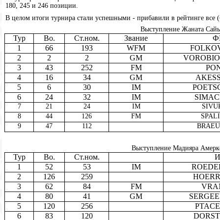
180, 245 и 246 позиции.
В целом итоги турнира стали успешными - прибавили в рейтинге все (
Выступление Жаната Сайын
Тур
Bo.
Ст.ном.
Звание
Ф
1
66
193
WFM
FOLKOVA
2
2
2
GM
VOROBIOV
3
43
252
FM
PON
4
16
34
GM
AKESS
5
6
30
IM
POETSC
6
24
32
IM
SIMACE
7
21
24
IM
SIVUK
8
44
126
FM
SPALI
9
47
112
BRAEUE
Выступление Мадияра Амеркеш
Тур
Bo.
Ст.ном.
И
1
52
53
IM
ROEDER 
2
126
259
HOERR C
3
62
84
FM
VRAN
4
80
41
GM
SERGEEV
5
120
256
PTACE
6
83
120
DORST 