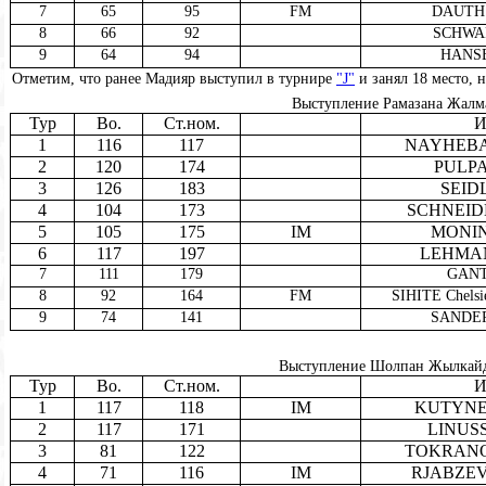
7
65
95
FM
DAUTH 
8
66
92
SCHWAR
9
64
94
HANSE
Отметим, что ранее Мадияр выступил в турнире
"J"
и занял 18 место, н
Выступление Рамазана Жалмах
Тур
Bo.
Ст.ном.
И
1
116
117
NAYHEBAV
2
120
174
PULPA
3
126
183
SEIDL
4
104
173
SCHNEIDER
5
105
175
IM
MONIN 
6
117
197
LEHMAN
7
111
179
GANT
8
92
164
FM
SIHITE Chelsi
9
74
141
SANDERS
Выступление Шолпан Жылкайдар
Тур
Bo.
Ст.ном.
И
1
117
118
IM
KUTYNEC
2
117
171
LINUSS
3
81
122
TOKRANOV
4
71
116
IM
RJABZEV 