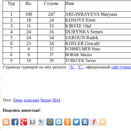
Тур
Bo.
Ст.ном.
Имя
1
100
247
ARGINBAYEVA Maryana
2
18
24
KOSOVS Ernst
3
11
33
KIRSTE Olaf
4
24
16
DUBYNKA Semen
5
24
54
SAROUN Radek
6
23
34
KOFLER Oswald
7
8
12
SCHMELMER Hans
8
8
37
BOBAK Martin
9
18
39
TURECEK Vaclav
Страница турниров на чесс-резалте:
"А"
,
"С"
, официальный
сайт турни
Теги:
Опен
классика
Чехия
2014
Поделись новостью!