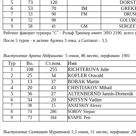
5
73
120
DORST 
6
53
70
IM
GREKH
7
53
90
FM
DRUSK
8
52
98
GOLUBOV
9
58
41
GM
SERGEEV
Рейтинг фаворит турнира "С" - Рольф Треннер имеет ЭЛО 2190, всего у
После 5 туров - в активе Арлена 3 очка, а Салтанат - 3,5.
Выступление Арлена Абдрашева: 5 очков, 86 место, перфоманс 1901
Тур
Bo.
Ст.ном.
Имя
1
108
255
RICHTEROVA Julie
2
25
34
KOFLER Oswald
3
13
37
BOBAK Martin
4
20
43
CHISTIAKOV Mihail
5
36
27
ALTENBERND Jannis-Domenik
6
34
20
SPITSYN Vadim
7
38
15
ANATSKIY Alexey
8
74
286
SOROV Stepan
9
73
184
KVAPIL Petr
Выступление Салтанат Муратовой:5,5 очков, 51 место, перфоманс 20