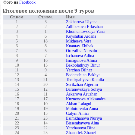
Фото на
Facebook
Итоговое положение после 9 туров
Ст.ном
Ст.ном.
Имя
1
3
Zakharova Ulyana
2
2
Adilbekova Erkezhan
3
1
Khomentovskaya Yana
4
6
Koyshibai Aidana
5
18
Mikheeva Vera
6
8
Kuantay Zhibek
7
5
Orazalina Nursulu
8
7
Ischanova Adina
9
16
Ismagulova Alima
10
13
Bekbolatkyzy Binur
11
9
Yerzhan Dilnaz
12
4
Badamshina Bakhyt
13
21
Temirgaliyeva Kamila
14
20
Serikzhan Aigerim
15
12
Baranovskaya Sofiya
16
11
Askarova Aruzhan
17
17
Kuznetsova Aleksandra
18
10
Akhan Lalagul
19
19
Molotorenko Anna
20
15
Galym Amira
21
25
Esimkhanova Nuriya
22
14
Bissembayeva Alua
23
22
Yerzhanova Dina
24
23
Zhanatlek Zhanel