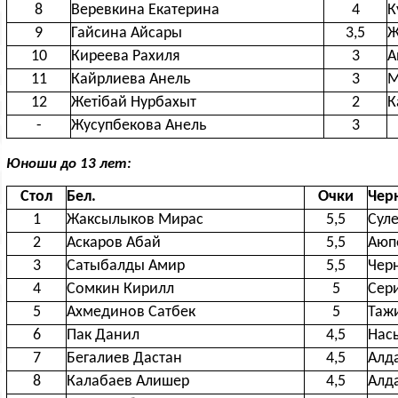
8
Веревкина Екатерина
4
К
9
Гайсина Айсары
3,5
Ж
10
Киреева Рахиля
3
А
11
Кайрлиева Анель
3
М
12
Жетiбай Нурбахыт
2
К
-
Жусупбекова Анель
3
Юноши до 13 лет:
Стол
Бел.
Очки
Чер
1
Жаксылыков Мирас
5,5
Сул
2
Аскаров Абай
5,5
Аюп
3
Сатыбалды Амир
5,5
Чер
4
Сомкин Кирилл
5
Сер
5
Ахмединов Сатбек
5
Таж
6
Пак Данил
4,5
Нас
7
Бегалиев Дастан
4,5
Алд
8
Калабаев Алишер
4,5
Алд