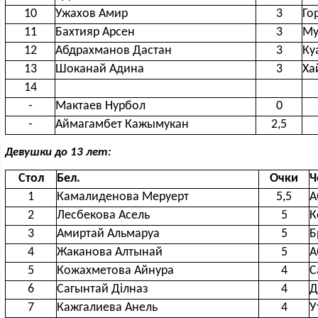
10
Ужахов Амир
3
Го
11
Бахтияр Арсен
3
Му
12
Абдрахманов Дастан
3
Ку
13
Шоканай Адина
3
Ха
14
-
Мактаев Нурбол
0
-
Аймагамбет Кажымукан
2,5
Девушки до 13 лет:
Стол
Бел.
Очки
Ч
1
Камалиденова Меруерт
5,5
А
2
Лесбекова Асель
5
К
3
Амиртай Альмаруа
5
Б
4
Жаканова Алтынай
5
А
5
Кожахметова Айнура
4
С
6
Сагынтай Ділназ
4
Д
7
Кажгалиева Анель
4
У