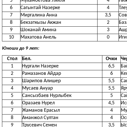
5
Мухамбетова Ляйля
4
Ниж
6
Сагынтай Назерке
4
Тле
7
Миргалина Анна
3,5
Сов
8
Бекзаткызы Акжан
2
Баз
9
Шоканай Амина
3
Ашр
10
Махатова Анель
0
Иги
Юноши до 9 лет:
Стол
Бел.
Очки
Че
1
Нургали Назерке
6,5
Ба
2
Рамазанов Айдар
6
Ке
3
Шарипов Алишер
5,5
Са
4
Мусаев Ануар
5,5
Яр
5
Сансызбаев Нурлыбек
5
Са
6
Оразаев Нурел
4,5
Ис
7
Жаманов Ерасыл
4
Му
8
Аманжол Султан
4
Ос
9
Трусевич Семен
3,5
Ыс