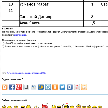
10
Усманов Марат
1
Све
11
-
Сагынтай Данияр
3
-
Акан Сакен
1,5
Внимание!
Приложенные файлы в формате *.ods (открытый формат OpenDocument Spreadsheet). Является основ
прочитайте
инструкцию
.
Причина использования формата:
1)
LibreOffice
- мой офисный пакет по умолчанию.
2)
Размеры файлов
- один и тот же файл весил в формате *.xls=6 Мб, *.xlxs=около 1 Мб, в формате *.od
Теги:
Астана
юноши
девушки
классика
2013
Поделись новостью!
Добавить комментарий: