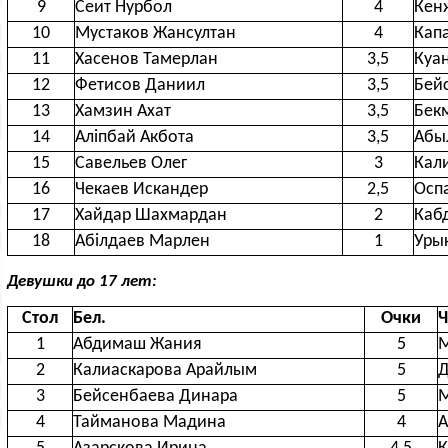
9
Сеит Нурбол
4
Кен
10
Мустаков Жансултан
4
Кап
11
Хасенов Тамерлан
3,5
Куа
12
Фетисов Даниил
3,5
Бей
13
Хамзин Ахат
3,5
Бек
14
Аліпбай Акбота
3,5
Абы
15
Савельев Олег
3
Кал
16
Чекаев Искандер
2,5
Осп
17
Хайдар Шахмардан
2
Каб
18
Абілдаев Марлен
1
Уры
Девушки до 17 лет:
Стол
Бел.
Очки
Ч
1
Абдимаш Жания
5
М
2
Калиаскарова Арайлым
5
Д
3
Бейсенбаева Динара
5
М
4
Тайманова Мадина
4
А