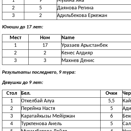
1
9
Мухина Яна
2
5
Даянова Регина
3
2
Адильбекова Еркежан
Юноши до 17 лет:
Мест
Ном
Name
1
17
Уразаев Арыстанбек
2
2
Кенес Алдияр
3
3
Махнев Денис
Результаты последнего, 9 тура:
Девушки до 9 лет:
Стол
Бел.
Очки
Чер
1
Откелбай Алуа
5,5
Кай
2
Перейма Настя
5
Ади
3
Каратайкызы Мейіржан
6
Бек
4
Туркпенова Анель
5
Сал