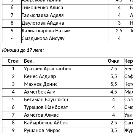
5
Азарскова Ирина
4,5
К
6
Тимошенко Алиса
4
Б
7
Талыспаева Аделя
4
А
8
Даулетова Айдана
3
Н
9
Калиаскарова Назым
2,5
Т
-
Сыздыкова Айсулу
4
Юноши до 17 лет:
Стол
Бел.
Очки
Чер
1
Уразаев Арыстанбек
7,5
Бе
2
Кенес Алдияр
5,5
Саф
3
Махнев Денис
5,5
Кет
4
Ахметбек Али
4,5
Мал
5
Бегиман Бауыржан
4
Сал
6
Турешов Жанболат
4
Смо
7
Ахметов Алмас
4
Уал
8
Кайырбеков Айбек
2,5
Саг
9
Рушанов Мирас
3,5
Жур