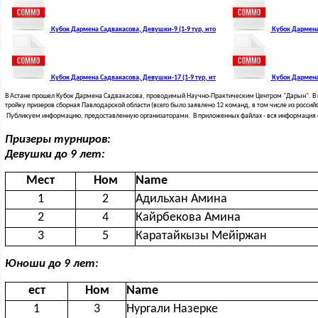
Кубок Дармена Садвакасова, Девушки-9 (1-9 тур, ито
Кубок Дармена 
Кубок Дармена Садвакасова, Девушки-17 (1-9 тур, ит
Кубок Дармена 
В Астане прошел Кубок Дармена Садвакасова, проводимый Научно-Практическим Центром "Дарын". В к
тройку призеров сборная Павлодарской области (всего было заявлено 12 команд, в том числе из российс
Публикуем информацию, предоставленную организаторами. В приложенных файлах - вся информация о р
Призеры турниров:
Девушки до 9 лет:
Мест
Ном
Name
1
2
Адильхан Амина
2
4
Кайрбекова Амина
3
5
Каратайкызы Мейіржан
Юноши до 9 лет:
ест
Ном
Name
1
3
Нургали Назерке