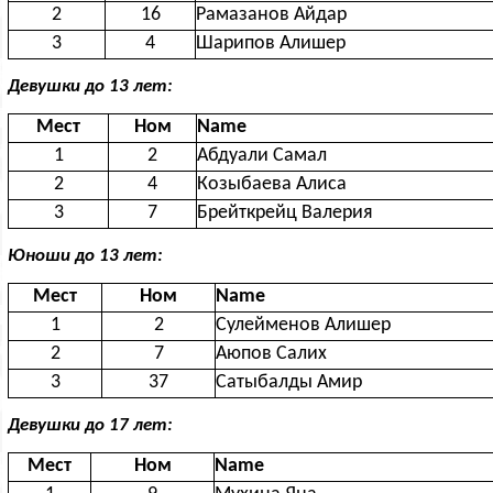
2
16
Рамазанов Айдар
3
4
Шарипов Алишер
Девушки до 13 лет:
Мест
Ном
Name
1
2
Абдуали Самал
2
4
Козыбаева Алиса
3
7
Брейткрейц Валерия
Юноши до 13 лет:
Мест
Ном
Name
1
2
Сулейменов Алишер
2
7
Аюпов Салих
3
37
Сатыбалды Амир
Девушки до 17 лет:
Мест
Ном
Name