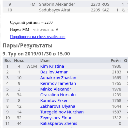
9
FM
Shabrin Alexander
2270
RUS
1
10
Sadubayev Airat
2205
KAZ
1
½
Средний рейтинг – 2280
Норма ММ – 6.5 очков из 9
Поробности на chess-rezults.com
Пары/Результаты
9. Тур on 2019/01/30 в 15.00
Bo.
Ном.
Имя
Рейт
О
1
4
WCM
Kim Kristina
1936
2
1
Bazilov Arman
2183
3
10
Aubakirov Zhaslan
1669
4
9
Kerimov Tamerlan
1765
5
3
Minko Alexandr
1978
6
34
Orazalina Nursulu
1239
7
8
Kamitov Erken
1768
8
12
Zakharova Ulyana
1644
9
14
Turegeldinov Nurzhan
1587
10
32
Zeynyshev Elnur
1312
11
44
Kaliakparov Zhenis
0