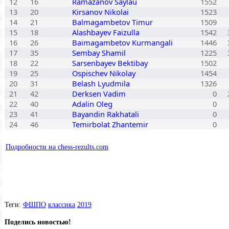
12
16
Ramazanov Saylau
1552
13
20
Kirsanov Nikolai
1523
14
21
Balmagambetov Timur
1509
15
18
Alashbayev Faizulla
1542
16
26
Baimagambetov Kurmangali
1446
17
35
Sembay Shamil
1225
18
22
Sarsenbayev Bektibay
1502
19
25
Ospischev Nikolay
1454
20
31
Belash Lyudmila
1326
21
42
Derksen Vadim
0
22
40
Adalin Oleg
0
23
41
Bayandin Rakhatali
0
24
46
Temirbolat Zhantemir
0
Подробности на chess-rezults.com
Теги:
ФШПО
классика
2019
Поделись новостью!