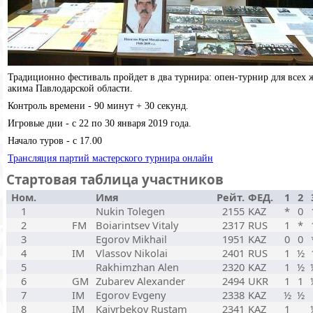
Традиционно фестиваль пройдет в два турнира: опен-турнир для всех
акима Павлодарской области.
Контроль времени - 90 минут + 30 секунд.
Игровые дни - с 22 по 30 января 2019 года.
Начало туров - с 17.00
Трансляция партий мастерского турнира онлайн
Стартовая таблица участников
Ном.
Имя
Рейт.
ФЕД.
1
2
1
Nukin Tolegen
2155
KAZ
*
0
2
FM
Boiarintsev Vitaly
2317
RUS
1
*
3
Egorov Mikhail
1951
KAZ
0
0
4
IM
Vlassov Nikolai
2401
RUS
1
½
5
Rakhimzhan Alen
2320
KAZ
1
½
6
GM
Zubarev Alexander
2494
UKR
1
1
7
IM
Egorov Evgeny
2338
KAZ
½
½
8
IM
Kaiyrbekov Rustam
2341
KAZ
1