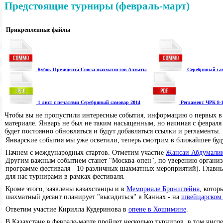
Предстоящие турниры (февраль-март)
Прикрепленные файлы
Кубок Президента Союза шахматистов Алматы
Серебряный сам
1 лист с печатями Серебряный самовар 2014
Регламент ЧРК 8-1
Чтобы вы не пропустили интересные события, информацию о первых в 
материале. Январь не был не таким насыщенным, но начиная с феврал
будет постоянно обновляться и будут добавляться ссылки и регламенты.
Январские события мы уже осветили, теперь смотрим в ближайшее буд
Начнем с международных стартов. Отметим участие
Жансаи Абдумалик
Другим важным событием станет "Москва-опен", по уверению организа
программе фестиваля - 10 различных шахматных мероприятий). Главн
для нас турнирами в рамках фестиваля.
Кроме этого, заявлены казахстанцы и в
Мемориале Бронштейна
, котор
шахматный десант планирует "высадиться" в Каннах - на
швейцарском
Ответим участие Кирилла Кудеринова в
опене в Хошимине
.
В Казахстане в феврале-марте пройдет несколько турниров, в том числ