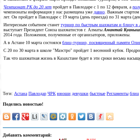
Чемпионат РК до 20 лет
пройдет в Павлодаре с 1 по 12 февраля, а
пол
чемпионаты информация у нас размещена уже
давно
. Важным стартом
лет. Он пройдет в Павлодаре с 19 марта (день приезда) по 31 марта (д
Интересным событием станет
турнир по быстрым шахматам и блицу в
выступает Президент Союза шахматистов г. Алматы
Амантай Куаныше
2014 года. Положения, полученные от организаторов, приложены.
А в Астане 10 марта состоялся
блиц-турнир, посвященный памяти Оли
С 20 по 30 марта в школе "Маэстро" пройдет 1 весенний кубок. Продр
Так что шахматная жизнь в Казахстане будет в эти сроки весьма насы
Теги:
Астана
Павлодар
ЧРК
юноши
девушки
быстрые
Регламенты
блиц
Поделись новостью!
Добавить комментарий: