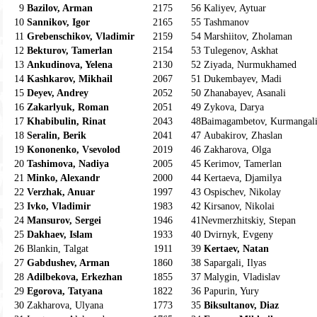
9
Bazilov, Arman
2175
56
Kaliyev, Aytuar
10
Sannikov, Igor
2165
55
Tashmanov
11
Grebenschikov, Vladimir
2159
54
Marshiitov, Zholaman
12
Bekturov, Tamerlan
2154
53
Tulegenov, Askhat
13
Ankudinova, Yelena
2130
52
Ziyada, Nurmukhamed
14
Kashkarov, Mikhail
2067
51
Dukembayev, Madi
15
Deyev, Andrey
2052
50
Zhanabayev, Asanali
16
Zakarlyuk, Roman
2051
49
Zykova, Darya
17
Khabibulin, Rinat
2043
48
Baimagambetov, Kurmangal
18
Seralin, Berik
2041
47
Aubakirov, Zhaslan
19
Kononenko, Vsevolod
2019
46
Zakharova, Olga
20
Tashimova, Nadiya
2005
45
Kerimov, Tamerlan
21
Minko, Alexandr
2000
44
Kertaeva, Djamilya
22
Verzhak, Anuar
1997
43
Ospischev, Nikolay
23
Ivko, Vladimir
1983
42
Kirsanov, Nikolai
24
Mansurov, Sergei
1946
41
Nevmerzhitskiy, Stepan
25
Dakhaev, Islam
1933
40
Dvirnyk, Evgeny
26
Blankin, Talgat
1911
39
Kertaev, Natan
27
Gabdushev, Arman
1860
38
Sapargali, Ilyas
28
Adilbekova, Erkezhan
1855
37
Malygin, Vladislav
29
Egorova, Tatyana
1822
36
Papurin, Yury
30
Zakharova, Ulyana
1773
35
Biksultanov, Diaz