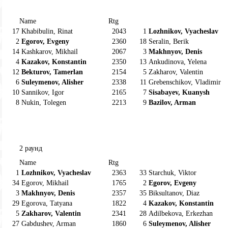
Name
Rtg
17
Khabibulin, Rinat
2043
1
Lozhnikov, Vyacheslav
2
Egorov, Evgeny
2360
18
Seralin, Berik
14
Kashkarov, Mikhail
2067
3
Makhnyov, Denis
4
Kazakov, Konstantin
2350
13
Ankudinova, Yelena
12
Bekturov, Tamerlan
2154
5
Zakharov, Valentin
6
Suleymenov, Alisher
2338
11
Grebenschikov, Vladimir
10
Sannikov, Igor
2165
7
Sisabayev, Kuanysh
8
Nukin, Tolegen
2213
9
Bazilov, Arman
2 раунд
Name
Rtg
1
Lozhnikov, Vyacheslav
2363
33
Starchuk, Viktor
34
Egorov, Mikhail
1765
2
Egorov, Evgeny
3
Makhnyov, Denis
2357
35
Biksultanov, Diaz
29
Egorova, Tatyana
1822
4
Kazakov, Konstantin
5
Zakharov, Valentin
2341
28
Adilbekova, Erkezhan
27
Gabdushev, Arman
1860
6
Suleymenov, Alisher