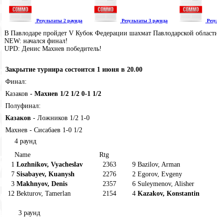
Результаты 2 раунда
Результаты 3 раунда
Резу
В Павлодаре пройдет V Кубок Федерации шахмат Павлодарской област
NEW: начался финал!
UPD: Денис Махнев победитель!
Закрытие турнира состоится 1 июня в 20.00
Финал:
Казаков
- Махнев 1/2 1/2 0-1 1/2
Полуфинал:
Казаков
- Ложников 1/2 1-0
Махнев - Сисабаев 1-0 1/2
4 раунд
Name
Rtg
1
Lozhnikov, Vyacheslav
2363
9
Bazilov, Arman
7
Sisabayev, Kuanysh
2276
2
Egorov, Evgeny
3
Makhnyov, Denis
2357
6
Suleymenov, Alisher
12
Bekturov, Tamerlan
2154
4
Kazakov, Konstantin
3 раунд