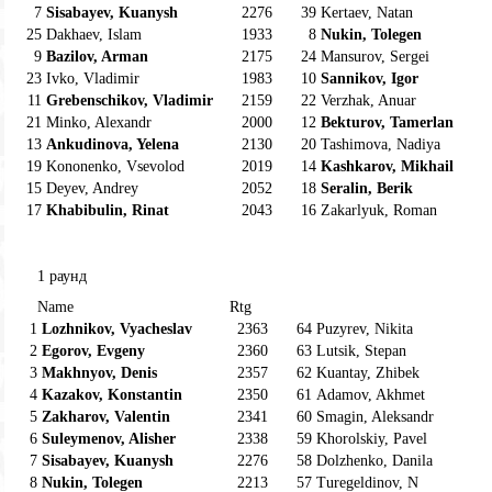
7
Sisabayev, Kuanysh
2276
39
Kertaev, Natan
25
Dakhaev, Islam
1933
8
Nukin, Tolegen
9
Bazilov, Arman
2175
24
Mansurov, Sergei
23
Ivko, Vladimir
1983
10
Sannikov, Igor
11
Grebenschikov, Vladimir
2159
22
Verzhak, Anuar
21
Minko, Alexandr
2000
12
Bekturov, Tamerlan
13
Ankudinova, Yelena
2130
20
Tashimova, Nadiya
19
Kononenko, Vsevolod
2019
14
Kashkarov, Mikhail
15
Deyev, Andrey
2052
18
Seralin, Berik
17
Khabibulin, Rinat
2043
16
Zakarlyuk, Roman
1 раунд
Name
Rtg
1
Lozhnikov, Vyacheslav
2363
64
Puzyrev, Nikita
2
Egorov, Evgeny
2360
63
Lutsik, Stepan
3
Makhnyov, Denis
2357
62
Kuantay, Zhibek
4
Kazakov, Konstantin
2350
61
Adamov, Akhmet
5
Zakharov, Valentin
2341
60
Smagin, Aleksandr
6
Suleymenov, Alisher
2338
59
Khorolskiy, Pavel
7
Sisabayev, Kuanysh
2276
58
Dolzhenko, Danila
8
Nukin, Tolegen
2213
57
Turegeldinov, N