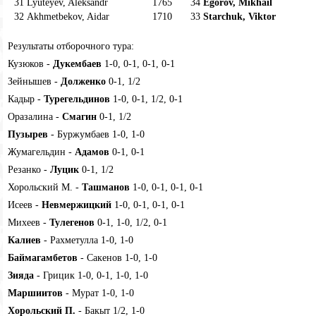
31
Lyuteyev, Aleksandr
1765
34
Egorov, Mikhail
32
Akhmetbekov, Aidar
1710
33
Starchuk, Viktor
Результаты отборочного тура:
Кузюков -
Дукембаев
1-0, 0-1, 0-1, 0-1
Зейнышев -
Долженко
0-1, 1/2
Кадыр -
Турегельдинов
1-0, 0-1, 1/2, 0-1
Оразалина -
Смагин
0-1, 1/2
Пузырев
- Буржумбаев 1-0, 1-0
Жумагельдин -
Адамов
0-1, 0-1
Резанко -
Луцик
0-1, 1/2
Хорольский М. -
Ташманов
1-0, 0-1, 0-1, 0-1
Исеев -
Невмержицкий
1-0, 0-1, 0-1, 0-1
Михеев -
Тулегенов
0-1, 1-0, 1/2, 0-1
Калиев
- Рахметулла 1-0, 1-0
Баймагамбетов
- Сакенов 1-0, 1-0
Зияда
- Грицик 1-0, 0-1, 1-0, 1-0
Маршиитов
- Мурат 1-0, 1-0
Хорольский П.
- Бакыт 1/2, 1-0