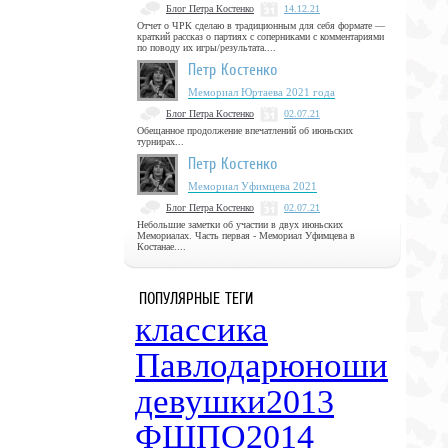
Блог Петра Костенко
14.12.21
Отчет о ЧРК сделаю в традиционным для себя формате —
краткий рассказ о партиях с соперниками с комментариями
по поводу их игры/результата....
Петр Костенко
Мемориал Юртаева 2021 года
Блог Петра Костенко
02.07.21
Обещанное продолжение впечатлений об июньских
турнирах...
Петр Костенко
Мемориал Уфимцева 2021
Блог Петра Костенко
02.07.21
Небольшие заметки об участии в двух июньских
Мемориалах. Часть первая - Мемориал Уфимцева в
Костанае....
ПОПУЛЯРНЫЕ ТЕГИ
классика
Павлодар
юноши
девушки
2013
ФШПО
2014