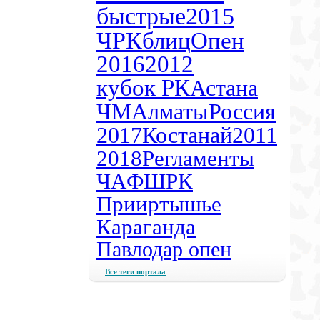
быстрые
2015
ЧРК
блиц
Опен
2016
2012
кубок РК
Астана
ЧМ
Алматы
Россия
2017
Костанай
2011
2018
Регламенты
ЧА
ФШРК
Прииртышье
Караганда
Павлодар опен
Все теги портала