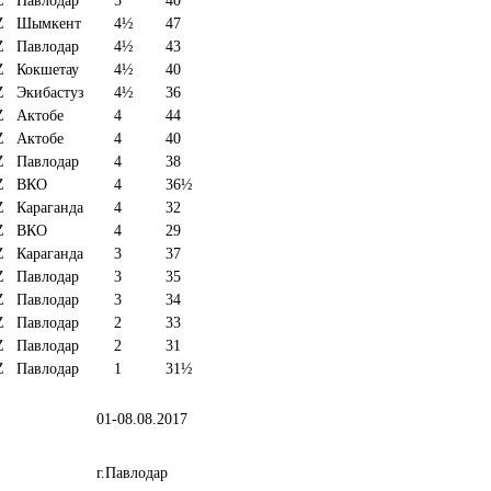
Z
Павлодар
5
40
Z
Шымкент
4½
47
Z
Павлодар
4½
43
Z
Кокшетау
4½
40
Z
Экибастуз
4½
36
Z
Актобе
4
44
Z
Актобе
4
40
Z
Павлодар
4
38
Z
ВКО
4
36½
Z
Караганда
4
32
Z
ВКО
4
29
Z
Караганда
3
37
Z
Павлодар
3
35
Z
Павлодар
3
34
Z
Павлодар
2
33
Z
Павлодар
2
31
Z
Павлодар
1
31½
01-08.08.2017
г.Павлодар