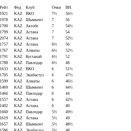
Рейт.
Фед
Клуб
Очки
BH.
1921
KAZ
ВКО
7½
56½
1978
KAZ
Шымкент
7
56
1700
KAZ
Актобе
7
54½
1799
KAZ
Астана
7
54
2074
KAZ
Астана
7
52½
1757
KAZ
Астана
6½
56
1767
KAZ
Алматы
6½
52½
1791
KAZ
Кустанай
6½
52
1788
KAZ
Павлодар
6½
48
1633
KAZ
ВКО
6
51½
1705
KAZ
Экибастуз
6
47½
1599
KAZ
Алматы
6
46½
1469
KAZ
Шымкент
6
44½
1466
KAZ
Павлодар
6
44
1557
KAZ
Астана
6
42½
1402
KAZ
Астана
6
40
1660
KAZ
Павлодар
5½
49½
1619
KAZ
Астана
5½
49
1657
KAZ
Шымкент
5½
48½
1586
KAZ
Экибастуз
5½
48