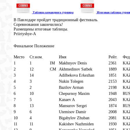
Таблица командного турнира
Итоговая таблица турн
В Павлодаре пройдет традиционный фестиваль.
Соревнования закончились!
Размещены итоговые таблицы.
Priirtyshye-A
Финальное Положение
Место
Ст.ном.
Имя
Рейт.
Фед
1
1
IM
Makhnyov Denis
2361
KA
2
12
CM
Akhmedinov Satbek
1889
KA
3
14
Adilbekova Erkezhan
1851
KA
4
3
Nukin Tolegen
2153
KA
5
2
Bazilov Arman
2198
KA
6
10
Chepurnoy Maxim
1948
RU
7
5
Kanaev A
2043
KA
8
13
Mansurov Sergei
1874
RU
9
6
Utemisov Damir
2008
KA
10
4
Bigabylov Zhuban
2081
KA
11
11
Kakishev Nazhmiden
1930
KA