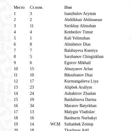
Место
Ст.ном.
Имя
1
3
Isanzhulov Arystan
2
2
Abdilkhair Abilmansur
3
11
Serikbay Alimzhan
4
4
Kenbeilov Timur
5
1
Kali Yelimzhan
6
8
Alimbetov Dias
7
7
Balabayeva Kseniya
8
5
Sarzhanov Chingizkhan
9
6
Egorov Mikhail
10
15
Abuzyarov Arlan
11
10
Biksultanov Diaz
12
17
Kurmangalieva Liya
13
23
Alipbek Arailym
14
24
Aubakirov Zhaslan
15
19
Baidalinova Darina
16
34
Muratov Batyrkhan
17
13
Malygin Vladislav
18
16
Baishurin Nurbakyt
19
14
WCM
Sultanbek Zeinep
20
18
Tkachyov Adil