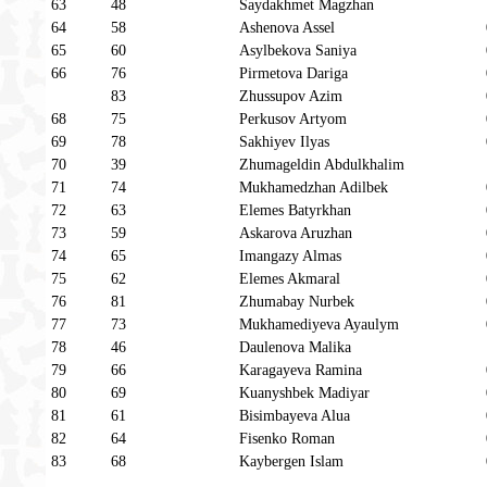
63
48
Saydakhmet Magzhan
64
58
Ashenova Assel
65
60
Asylbekova Saniya
66
76
Pirmetova Dariga
83
Zhussupov Azim
68
75
Perkusov Artyom
69
78
Sakhiyev Ilyas
70
39
Zhumageldin Abdulkhalim
71
74
Mukhamedzhan Adilbek
72
63
Elemes Batyrkhan
73
59
Askarova Aruzhan
74
65
Imangazy Almas
75
62
Elemes Akmaral
76
81
Zhumabay Nurbek
77
73
Mukhamediyeva Ayaulym
78
46
Daulenova Malika
79
66
Karagayeva Ramina
80
69
Kuanyshbek Madiyar
81
61
Bisimbayeva Alua
82
64
Fisenko Roman
83
68
Kaybergen Islam