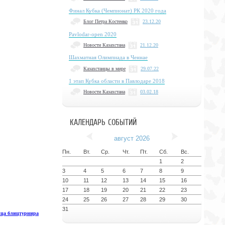
Финал Кубка (Чемпионат) РК 2020 года
Блог Петра Костенко
23.12.20
Pavlodar-open 2020
Новости Казахстана
21.12.20
Шахматная Олимпиада в Ченнае
Казахстанцы в мире
29.07.22
1 этап Кубка области в Павлодаре 2018
Новости Казахстана
03.02.18
КАЛЕНДАРЬ СОБЫТИЙ
август 2026
Пн.
Вт.
Ср.
Чт.
Пт.
Сб.
Вс.
1
2
3
4
5
6
7
8
9
10
11
12
13
14
15
16
17
18
19
20
21
22
23
24
25
26
27
28
29
30
31
ца блицтурнира