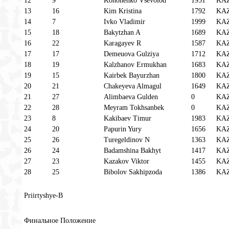
12
9
Kononenko Vsevolod
1951
KA
13
16
Kim Kristina
1792
KA
14
7
Ivko Vladimir
1999
KA
15
18
Bakytzhan A
1689
KA
16
22
Karagayev R
1587
KA
17
17
Demeuova Gulziya
1712
KA
18
19
Kalzhanov Ermukhan
1683
KA
19
15
Kairbek Bayurzhan
1800
KA
20
21
Chakeyeva Almagul
1649
KA
21
27
Alimbaeva Gulden
0
KA
22
28
Meyram Tokhsanbek
0
KA
23
8
Kakibaev Timur
1983
KA
24
20
Papurin Yury
1656
KA
25
26
Turegeldinov N
1363
KA
26
24
Badamshina Bakhyt
1417
KA
27
23
Kazakov Viktor
1455
KA
28
25
Bibolov Sakhipzoda
1386
KA
Priirtyshye-B
Финальное Положение