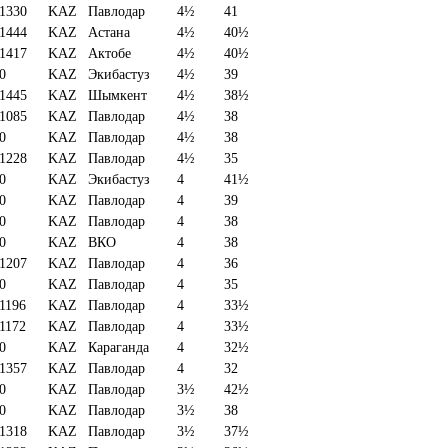
1330
KAZ
Павлодар
4½
41
1444
KAZ
Астана
4½
40½
1417
KAZ
Актобе
4½
40½
0
KAZ
Экибастуз
4½
39
1445
KAZ
Шымкент
4½
38½
1085
KAZ
Павлодар
4½
38
0
KAZ
Павлодар
4½
38
1228
KAZ
Павлодар
4½
35
0
KAZ
Экибастуз
4
41½
0
KAZ
Павлодар
4
39
0
KAZ
Павлодар
4
38
0
KAZ
ВКО
4
38
1207
KAZ
Павлодар
4
36
0
KAZ
Павлодар
4
35
1196
KAZ
Павлодар
4
33½
1172
KAZ
Павлодар
4
33½
0
KAZ
Караганда
4
32½
1357
KAZ
Павлодар
4
32
0
KAZ
Павлодар
3½
42½
0
KAZ
Павлодар
3½
38
1318
KAZ
Павлодар
3½
37½