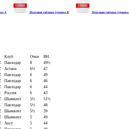
ира А
Итоговая таблица турнира В
Итоговая таблица турнира
Клуб
Очки
BH.
Z
Павлодар
8
49½
Z
Астана
6½
47
Z
Павлодар
6
49
Z
Павлодар
6
46
Z
Павлодар
6
44
S
Россия
6
43
Z
Шымкент
5½
51½
S
Павлодар
5½
48
Z
Шымкент
5½
39
Z
Шымкент
5
49
Z
Аксу
5
44