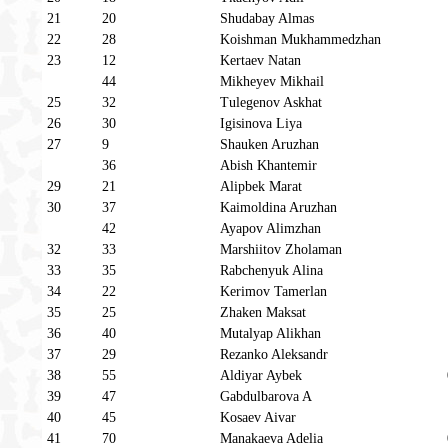
21
20
Shudabay Almas
22
28
Koishman Mukhammedzhan
23
12
Kertaev Natan
44
Mikheyev Mikhail
25
32
Tulegenov Askhat
26
30
Igisinova Liya
27
9
Shauken Aruzhan
36
Abish Khantemir
29
21
Alipbek Marat
30
37
Kaimoldina Aruzhan
42
Ayapov Alimzhan
32
33
Marshiitov Zholaman
33
35
Rabchenyuk Alina
34
22
Kerimov Tamerlan
35
25
Zhaken Maksat
36
40
Mutalyap Alikhan
37
29
Rezanko Aleksandr
38
55
Aldiyar Aybek
39
47
Gabdulbarova A
40
45
Kosaev Aivar
41
70
Manakaeva Adelia