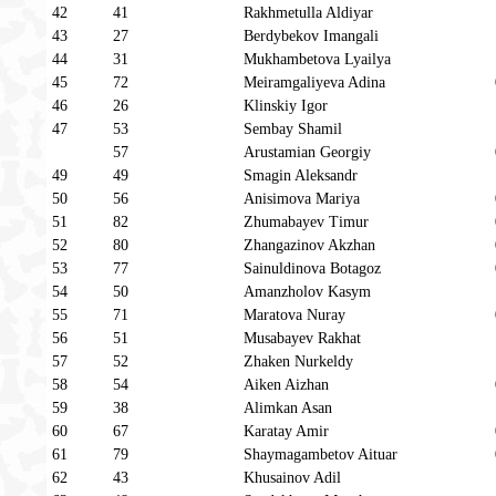
42
41
Rakhmetulla Aldiyar
43
27
Berdybekov Imangali
44
31
Mukhambetova Lyailya
45
72
Meiramgaliyeva Adina
46
26
Klinskiy Igor
47
53
Sembay Shamil
57
Arustamian Georgiy
49
49
Smagin Aleksandr
50
56
Anisimova Mariya
51
82
Zhumabayev Timur
52
80
Zhangazinov Akzhan
53
77
Sainuldinova Botagoz
54
50
Amanzholov Kasym
55
71
Maratova Nuray
56
51
Musabayev Rakhat
57
52
Zhaken Nurkeldy
58
54
Aiken Aizhan
59
38
Alimkan Asan
60
67
Karatay Amir
61
79
Shaymagambetov Aituar
62
43
Khusainov Adil