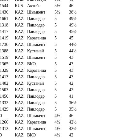
1544
RUS
Актобе
5½
46
1436
KAZ
Шымкент
5½
38½
1661
KAZ
Павлодар
5
49½
1318
KAZ
Павлодар
5
49½
1417
KAZ
Павлодар
5
45½
1419
KAZ
Караганда
5
45
1736
KAZ
Шымкент
5
44½
1388
KAZ
Кустанай
5
44½
1519
KAZ
Шымкент
5
43
1365
KAZ
ВКО
5
43
1329
KAZ
Караганда
5
43
1413
KAZ
Павлодар
5
43
1402
KAZ
Кустанай
5
42
1503
KAZ
Павлодар
5
42
1456
KAZ
Павлодар
5
41
1332
KAZ
Павлодар
5
36½
1429
KAZ
Павлодар
5
35½
0
KAZ
Шымкент
4½
46
1266
KAZ
Караганда
4½
42½
1312
KAZ
Шымкент
4½
42½
0
KAZ
ВКО
4½
42