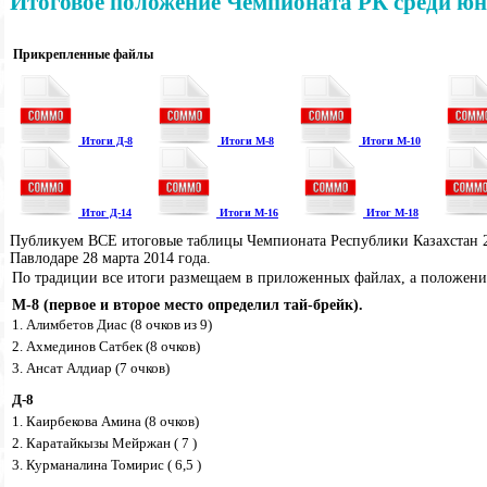
Итоговое положение Чемпионата РК среди юн
Прикрепленные файлы
Итоги Д-8
Итоги М-8
Итоги М-10
Итог Д-14
Итоги М-16
Итог М-18
Публикуем ВСЕ итоговые таблицы Чемпионата Республики Казахстан 2
Павлодаре 28 марта 2014 года.
По традиции все итоги размещаем в приложенных файлах, а положение
М-8 (первое и второе место определил тай-брейк).
1. Алимбетов Диас (8 очков из 9)
2.
Ахмединов Сатбек (8 очков)
3.
Ансат Алдиар (7 очков)
Д-8
1. Каирбекова Амина (8 очков)
2. Каратайкызы Мейржан ( 7 )
3. Курманалина Томирис ( 6,5 )