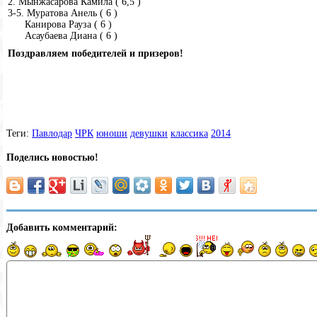
2. Мынжасарова Камила ( 6,5 )
3-5. Муратова Анель ( 6 )
Канирова Рауза ( 6 )
Асаубаева Диана ( 6 )
Поздравляем победителей и призеров!
Теги:
Павлодар
ЧРК
юноши
девушки
классика
2014
Поделись новостью!
Добавить комментарий: