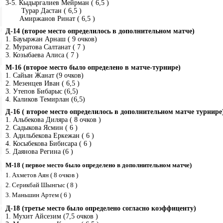
3-5. Кыдыргалиев Мейрман ( 6,5 )
Турар Дастан ( 6,5 )
Амиржанов Ринат ( 6,5 )
Д-14 (второе место определилось в дополнительном матче)
1. Бауыржан Арнаш ( 9 очков)
2. Муратова Салтанат ( 7 )
3. Козыбаева Алиса ( 7 )
М-16 (второе место было определено в матче-турнире)
1. Сайын Жанат (9 очков)
2. Мезенцев Иван ( 6,5 )
3. Утепов Бибарыс (6,5)
4. Каликов Темирлан (6,5)
Д-16 ( второе место определилось в дополнительном матче турнире
1. Альбекова Диляра ( 8 очков )
2. Садыкова Ясмин ( 6 )
3. Адильбекова Еркежан ( 6 )
4. Косыбекова Бибисара ( 6 )
5. Даянова Регина (6 )
М-18 ( первое место было определено в дополнительном матче)
1. Ахметов Аян ( 8 очков )
2. Серикбай Шынгыс ( 8 )
3. Маньшин Артем ( 6 )
Д-18 (третье место было определено согласно коэффиценту)
1. Мухит Айсезим (7,5 очков )