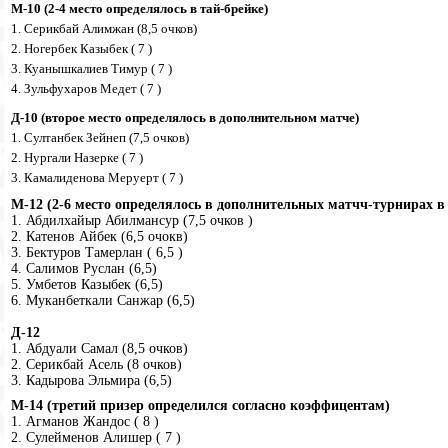
М-10 (2-4 место определялось в тай-брейке)
1. Серикбай Алимжан (8,5 очков)
2. Ногербек Казыбек ( 7 )
3. Куанышкалиев Тимур ( 7 )
4. Зульфухаров Медет ( 7 )
Д-10 (второе место определялось в дополнительном матче)
1. Султанбек Зейнеп (7,5 очков)
2. Нургали Назерке ( 7 )
3. Камалиденова Меруерт ( 7 )
М-12 (2-6 место определялось в дополнительных матчч-турнирах в
1. Абдилхайыр Абилмансур (7,5 очков )
2. Катенов Айбек (6,5 очокв)
3. Бектуров Тамерлан ( 6,5 )
4. Салимов Руслан (6,5)
5. Умбетов Казыбек (6,5)
6. Муканбеткали Санжар (6,5)
Д-12
1. Абдуали Самал (8,5 очков)
2. Серикбай Асель (8 очков)
3. Кадырова Эльмира (6,5)
М-14 (третий призер определился согласно коэффицентам)
1. Агманов Жандос ( 8 )
2. Сулейменов Алишер ( 7 )